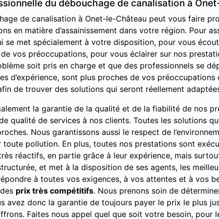
essionnelle du débouchage de canalisation à One
age de canalisation à Onet-le-Château peut vous faire profi
ons en matière d’assainissement dans votre région. Pour ass
i se met spécialement à votre disposition, pour vous écou
e vos préoccupations, pour vous éclairer sur nos prestation
oblème soit pris en charge et que des professionnels se dé
es d’expérience, sont plus proches de vos préoccupations q
fin de trouver des solutions qui seront réellement adaptée
ement la garantie de la qualité et de la fiabilité de nos pre
u de qualité de services à nos clients. Toutes les solutions 
 proches. Nous garantissons aussi le respect de l’environne
r toute pollution. En plus, toutes nos prestations sont exé
rès réactifs, en partie grâce à leur expérience, mais surto
tructurée, et met à la disposition de ses agents, les meille
 répondre à toutes vos exigences, à vos attentes et à vos bes
à des
prix très compétitifs
. Nous prenons soin de déterminer
 avez donc la garantie de toujours payer le prix le plus jus
ffrons. Faites nous appel quel que soit votre besoin, pour 