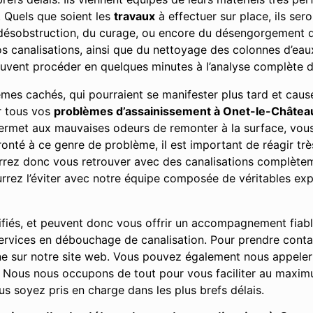
 Quels que soient les
travaux
à effectuer sur place, ils sero
 désobstruction, du curage, ou encore du désengorgement des
 canalisations, ainsi que du nettoyage des colonnes d’eaux 
peuvent procéder en quelques minutes à l’analyse complète 
lèmes cachés, qui pourraient se manifester plus tard et ca
ur tous vos
problèmes d’assainissement à Onet-le-Châtea
 permet aux mauvaises odeurs de remonter à la surface, vo
nté à ce genre de problème, il est important de réagir très
urrez donc vous retrouver avec des canalisations complè
rez l’éviter avec notre équipe composée de véritables exp
ifiés, et peuvent donc vous offrir un accompagnement fiab
t services en débouchage de canalisation. Pour prendre cont
e sur notre site web. Vous pouvez également nous appeler
Nous nous occupons de tout pour vous faciliter au maximu
s soyez pris en charge dans les plus brefs délais.