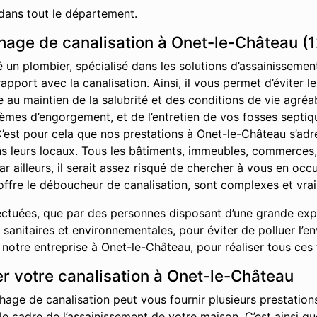
dans tout le département.
age de canalisation à Onet-le-Château (
é un plombier, spécialisé dans les solutions d’assainisseme
rapport avec la canalisation. Ainsi, il vous permet d’éviter
ue au maintien de la salubrité et des conditions de vie agr
èmes d’engorgement, et de l’entretien de vos fosses septiq
C’est pour cela que nos prestations à Onet-le-Château s’adre
ans leurs locaux. Tous les bâtiments, immeubles, commerces
ar ailleurs, il serait assez risqué de chercher à vous en oc
offre le déboucheur de canalisation, sont complexes et vrai
ctuées, que par des personnes disposant d’une grande exper
sanitaires et environnementales, pour éviter de polluer l’e
otre entreprise à Onet-le-Château, pour réaliser tous ces 
r votre canalisation à Onet-le-Château
hage de canalisation peut vous fournir plusieurs prestations
 le cadre de l’assainissement de votre maison. C’est ainsi 