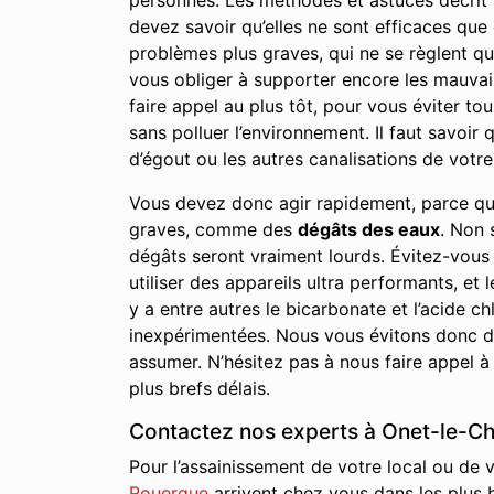
personnes. Les méthodes et astuces décrit su
devez savoir qu’elles ne sont efficaces qu
problèmes plus graves, qui ne se règlent qu
vous obliger à supporter encore les mauvai
faire appel au plus tôt, pour vous éviter to
sans polluer l’environnement. Il faut savoi
d’égout ou les autres canalisations de votre 
Vous devez donc agir rapidement, parce qu
graves, comme des
dégâts des eaux
. Non 
dégâts seront vraiment lourds. Évitez-vous
utiliser des appareils ultra performants, et 
y a entre autres le bicarbonate et l’acide
inexpérimentées. Nous vous évitons donc de
assumer. N’hésitez pas à nous faire appel à
plus brefs délais.
Contactez nos experts à Onet-le-Châ
Pour l’assainissement de votre local ou de
Rouergue
arrivent chez vous dans les plus b