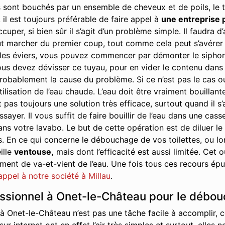
 sont bouchés par un ensemble de cheveux et de poils, le t
 il est toujours préférable de faire appel à
une entreprise 
cuper, si bien sûr il s’agit d’un problème simple. Il faudra
t marcher du premier coup, tout comme cela peut s’avérer ê
s éviers, vous pouvez commencer par démonter le siphon. Il 
us devez dévisser ce tuyau, pour en vider le contenu dans u
robablement la cause du problème. Si ce n’est pas le cas ou s
tilisation de l’eau chaude. L’eau doit être vraiment bouillant
 pas toujours une solution très efficace, surtout quand il s
yer. Il vous suffit de faire bouillir de l’eau dans une cass
ans votre lavabo. Le but de cette opération est de diluer le
s. En ce qui concerne le débouchage de vos toilettes, ou 
ille
ventouse,
mais dont l’efficacité est aussi limitée. Cet
nt de va-et-vient de l’eau. Une fois tous ces recours épuis
 appel à notre société à Millau
.
essionnel à Onet-le-Château pour le débou
 Onet-le-Château n’est pas une tâche facile à accomplir, 