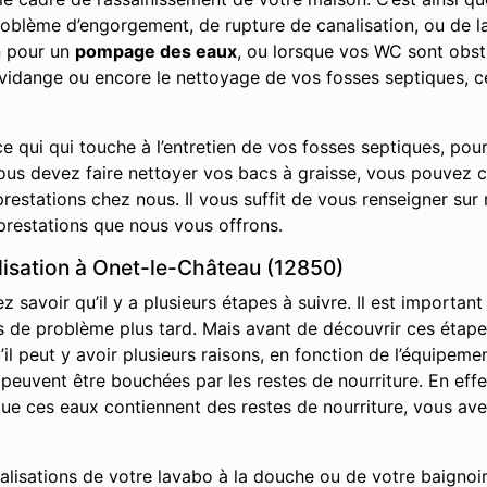
roblème d’engorgement, de rupture de canalisation, ou de la
n pour un
pompage des eaux
, ou lorsque vos WC sont obs
a vidange ou encore le nettoyage de vos fosses septiques, 
e qui qui touche à l’entretien de vos fosses septiques, pou
vous devez faire nettoyer vos bacs à graisse, vous pouvez 
restations chez nous. Il vous suffit de vous renseigner sur 
prestations que nous vous offrons.
isation à Onet-le-Château (12850)
savoir qu’il y a plusieurs étapes à suivre. Il est important
it pas de problème plus tard. Mais avant de découvrir ces ét
l peut y avoir plusieurs raisons, en fonction de l’équipemen
s peuvent être bouchées par les restes de nourriture. En effe
s que ces eaux contiennent des restes de nourriture, vous av
nalisations de votre lavabo à la douche ou de votre baignoir