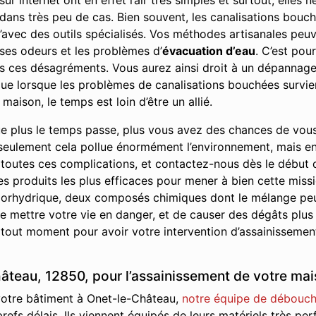
r internet ont en effet l’air très simples et surtout, elles
e dans très peu de cas. Bien souvent, les canalisations bou
’avec des outils spécialisés. Vos méthodes artisanales peuve
ses odeurs et les problèmes d’
évacuation d’eau
. C’est pou
us ces désagréments. Vous aurez ainsi droit à un dépannage 
r que lorsque les problèmes de canalisations bouchées survie
maison, le temps est loin d’être un allié.
e plus le temps passe, plus vous avez des chances de vou
seulement cela pollue énormément l’environnement, mais en p
 toutes ces complications, et contactez-nous dès le début
les produits les plus efficaces pour mener à bien cette missi
 chlorhydrique, deux composés chimiques dont le mélange pe
 mettre votre vie en danger, et de causer des dégâts plus
 tout moment pour avoir votre intervention d’assainissement
teau, 12850, pour l’assainissement de votre mai
 votre bâtiment à Onet-le-Château,
notre équipe de débouche
refs délais. Ils viennent équipés de leurs matériels très per