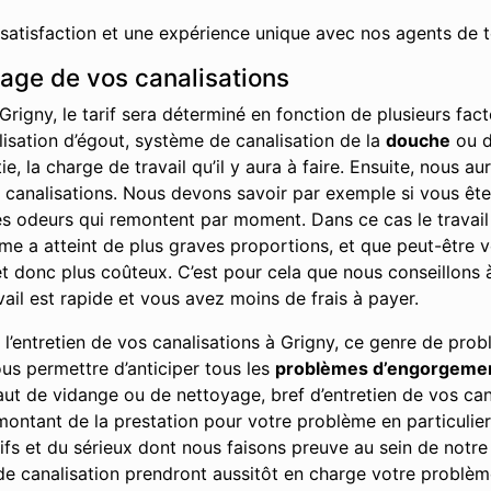
 satisfaction et une expérience unique avec nos agents de t
hage de vos canalisations
rigny, le tarif sera déterminé en fonction de plusieurs fa
alisation d’égout, système de canalisation de la
douche
ou d
, la charge de travail qu’il y aura à faire. Ensuite, nous a
s canalisations. Nous devons savoir par exemple si vous êt
les odeurs qui remontent par moment. Dans ce cas le travai
blème a atteint de plus graves proportions, et que peut-être
 donc plus coûteux. C’est pour cela que nous conseillons à 
vail est rapide et vous avez moins de frais à payer.
’entretien de vos canalisations à Grigny, ce genre de prob
ous permettre d’anticiper tous les
problèmes d’engorgeme
aut de vidange ou de nettoyage, bref d’entretien de vos can
ontant de la prestation pour votre problème en particulier
fs et du sérieux dont nous faisons preuve au sein de notre e
e canalisation prendront aussitôt en charge votre problèm