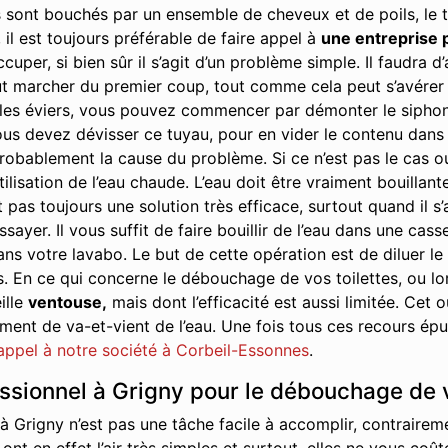
 sont bouchés par un ensemble de cheveux et de poils, le t
 il est toujours préférable de faire appel à
une entreprise 
cuper, si bien sûr il s’agit d’un problème simple. Il faudra
t marcher du premier coup, tout comme cela peut s’avérer ê
s éviers, vous pouvez commencer par démonter le siphon. Il 
us devez dévisser ce tuyau, pour en vider le contenu dans u
robablement la cause du problème. Si ce n’est pas le cas ou s
tilisation de l’eau chaude. L’eau doit être vraiment bouillant
 pas toujours une solution très efficace, surtout quand il s
yer. Il vous suffit de faire bouillir de l’eau dans une cass
ans votre lavabo. Le but de cette opération est de diluer le
s. En ce qui concerne le débouchage de vos toilettes, ou 
ille
ventouse,
mais dont l’efficacité est aussi limitée. Cet
nt de va-et-vient de l’eau. Une fois tous ces recours épuis
 appel à notre société à Corbeil-Essonnes
.
essionnel à Grigny pour le débouchage de 
 Grigny n’est pas une tâche facile à accomplir, contrairem