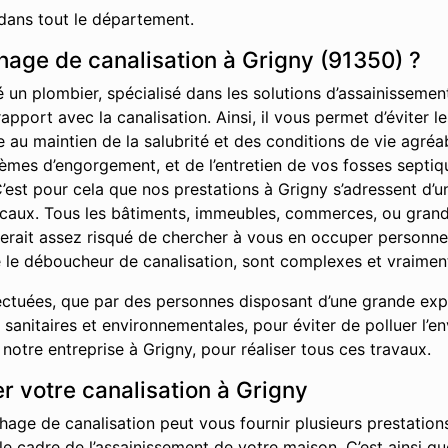
dans tout le département.
age de canalisation à Grigny (91350) ?
é un plombier, spécialisé dans les solutions d’assainisseme
rapport avec la canalisation. Ainsi, il vous permet d’éviter
ue au maintien de la salubrité et des conditions de vie agr
èmes d’engorgement, et de l’entretien de vos fosses septiq
’est pour cela que nos prestations à Grigny s’adressent d’u
locaux. Tous les bâtiments, immeubles, commerces, ou grand
l serait assez risqué de chercher à vous en occuper personn
 le déboucheur de canalisation, sont complexes et vraiment
ctuées, que par des personnes disposant d’une grande exper
sanitaires et environnementales, pour éviter de polluer l’e
tre entreprise à Grigny, pour réaliser tous ces travaux.
 votre canalisation à Grigny
hage de canalisation peut vous fournir plusieurs prestations
 le cadre de l’assainissement de votre maison. C’est ainsi 