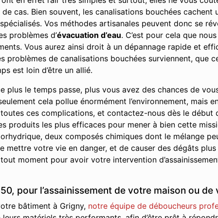
ont en effet l’air très simples et surtout, elles ne vous co
eu de cas. Bien souvent, les canalisations bouchées cachen
 spécialisés. Vos méthodes artisanales peuvent donc se révé
es problèmes d’
évacuation d’eau
. C’est pour cela que nous
ents. Vous aurez ainsi droit à un dépannage rapide et effic
 les problèmes de canalisations bouchées surviennent, que ce
s est loin d’être un allié.
e plus le temps passe, plus vous avez des chances de vou
seulement cela pollue énormément l’environnement, mais en p
 toutes ces complications, et contactez-nous dès le début
les produits les plus efficaces pour mener à bien cette missi
 chlorhydrique, deux composés chimiques dont le mélange pe
 mettre votre vie en danger, et de causer des dégâts plus
 tout moment pour avoir votre intervention d’assainissement
50, pour l’assainissement de votre maison ou de 
votre bâtiment à Grigny,
notre équipe de déboucheurs prof
de leurs matériels très performants, afin d’être prêt à répon