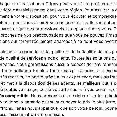
age de canalisation à Grigny peut vous faire profiter de se
atière d’assainissement dans votre région. Pour assurer la 
ment à votre disposition, pour vous écouter et comprendr
ons, pour vous éclairer sur nos prestations. Ils sauront aus
harge et que des professionnels se déplacent vers vous. Ce
 proches de vos préoccupations que vous ne pouvez l’imagi
utions qui seront réellement adaptées à ce dont vous avez 
ement la garantie de la qualité et de la fiabilité de nos pre
u de qualité de services à nos clients. Toutes les solutions 
 proches. Nous garantissons aussi le respect de l’environne
r toute pollution. En plus, toutes nos prestations sont exé
rès réactifs, en partie grâce à leur expérience, mais surto
, et met à la disposition de ses agents, les meilleurs outils
 à toutes vos exigences, à vos attentes et à vos besoins, da
rès compétitifs
. Nous prenons soin de déterminer les prix 
ez donc la garantie de toujours payer le prix le plus juste,
ffrons. Faites nous appel quel que soit votre besoin, pour 
’assainissement de votre maison.