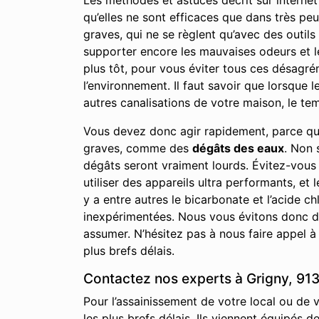
Les méthodes et astuces décrit sur internet 
qu’elles ne sont efficaces que dans très p
graves, qui ne se règlent qu’avec des outils
supporter encore les mauvaises odeurs et l
plus tôt, pour vous éviter tous ces désagrém
l’environnement. Il faut savoir que lorsque
autres canalisations de votre maison, le temp
Vous devez donc agir rapidement, parce qu
graves, comme des
dégâts des eaux
. Non 
dégâts seront vraiment lourds. Évitez-vous
utiliser des appareils ultra performants, et 
y a entre autres le bicarbonate et l’acide
inexpérimentées. Nous vous évitons donc de
assumer. N’hésitez pas à nous faire appel à
plus brefs délais.
Contactez nos experts à Grigny, 913
Pour l’assainissement de votre local ou de 
les plus brefs délais. Ils viennent équipés 