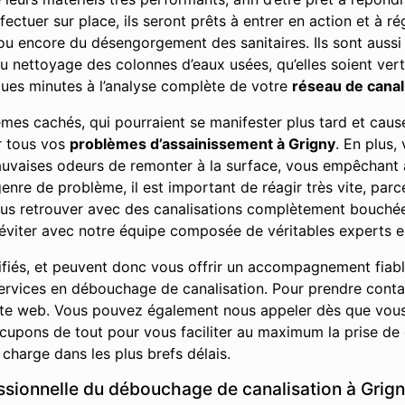
fectuer sur place, ils seront prêts à entrer en action et à ré
 ou encore du désengorgement des sanitaires. Ils sont auss
du nettoyage des colonnes d’eaux usées, qu’elles soient vert
ues minutes à l’analyse complète de votre
réseau de canal
lèmes cachés, qui pourraient se manifester plus tard et ca
ur tous vos
problèmes d’assainissement à Grigny
. En plus,
auvaises odeurs de remonter à la surface, vous empêchant 
nre de problème, il est important de réagir très vite, parc
ous retrouver avec des canalisations complètement bouch
éviter avec notre équipe composée de véritables experts e
ifiés, et peuvent donc vous offrir un accompagnement fiab
t services en débouchage de canalisation. Pour prendre con
site web. Vous pouvez également nous appeler dès que vou
upons de tout pour vous faciliter au maximum la prise de 
charge dans les plus brefs délais.
essionnelle du débouchage de canalisation à Grig