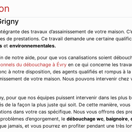
on
Grigny
ntégrante des travaux d’assainissement de votre maison. C’e
es de prestations. Ce travail demande une certaine qualifi
s
et
environnementales.
n de notre aide, pour que vos canalisations soient débouch
onnels du débouchage à Évry
en ce qui concerne les travau
 à notre disposition, des agents qualifiés et rompus à la t
sainissement de votre maison. Nous pouvons intervenir chez 
y, pour que nos équipes puissent intervenir dans les plus bre
és de la façon la plus juste qui soit. De cette manière, vous
tions dans votre cas spécifique. Nous vous offrons des pres
s problèmes d’engorgement, le
débouchage wc
,
baignoire
,
ue jamais, et vous pourrez en profiter pendant une très lo