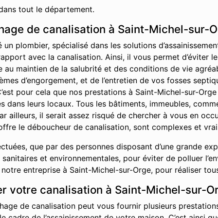
dans tout le département.
age de canalisation à Saint-Michel-sur-O
é un plombier, spécialisé dans les solutions d’assainisseme
rapport avec la canalisation. Ainsi, il vous permet d’éviter
ue au maintien de la salubrité et des conditions de vie agr
èmes d’engorgement, et de l’entretien de vos fosses septiq
C’est pour cela que nos prestations à Saint-Michel-sur-Orge 
ises dans leurs locaux. Tous les bâtiments, immeubles, comm
ar ailleurs, il serait assez risqué de chercher à vous en oc
offre le déboucheur de canalisation, sont complexes et vrai
ctuées, que par des personnes disposant d’une grande exper
sanitaires et environnementales, pour éviter de polluer l’e
otre entreprise à Saint-Michel-sur-Orge, pour réaliser tou
r votre canalisation à Saint-Michel-sur-O
hage de canalisation peut vous fournir plusieurs prestations
 le cadre de l’assainissement de votre maison. C’est ainsi 