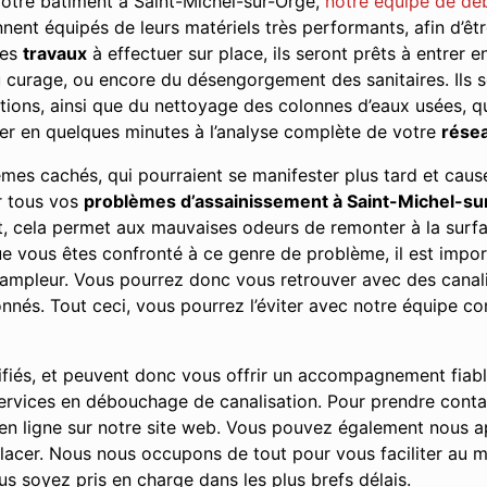
votre bâtiment à Saint-Michel-sur-Orge,
notre équipe de dé
ennent équipés de leurs matériels très performants, afin d’ê
les
travaux
à effectuer sur place, ils seront prêts à entrer e
u curage, ou encore du désengorgement des sanitaires. Ils s
ions, ainsi que du nettoyage des colonnes d’eaux usées, qu’
er en quelques minutes à l’analyse complète de votre
résea
lèmes cachés, qui pourraient se manifester plus tard et ca
ur tous vos
problèmes d’assainissement à Saint-Michel-s
it, cela permet aux mauvaises odeurs de remonter à la surf
vous êtes confronté à ce genre de problème, il est importa
l’ampleur. Vous pourrez donc vous retrouver avec des cana
s. Tout ceci, vous pourrez l’éviter avec notre équipe co
ifiés, et peuvent donc vous offrir un accompagnement fiab
 services en débouchage de canalisation. Pour prendre cont
n ligne sur notre site web. Vous pouvez également nous ap
acer. Nous nous occupons de tout pour vous faciliter au m
s soyez pris en charge dans les plus brefs délais.