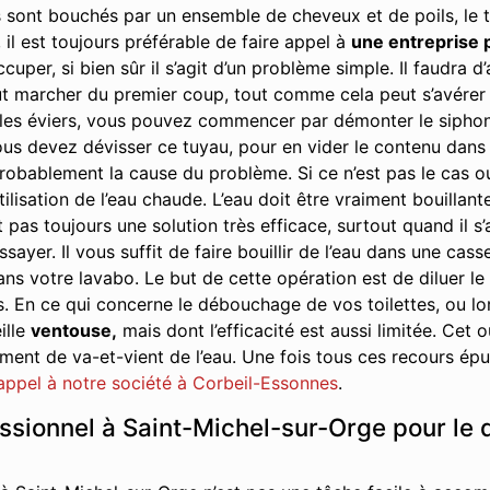
 sont bouchés par un ensemble de cheveux et de poils, le t
 il est toujours préférable de faire appel à
une entreprise 
cuper, si bien sûr il s’agit d’un problème simple. Il faudra
t marcher du premier coup, tout comme cela peut s’avérer ê
s éviers, vous pouvez commencer par démonter le siphon. Il 
us devez dévisser ce tuyau, pour en vider le contenu dans u
robablement la cause du problème. Si ce n’est pas le cas ou s
tilisation de l’eau chaude. L’eau doit être vraiment bouillant
 pas toujours une solution très efficace, surtout quand il s
yer. Il vous suffit de faire bouillir de l’eau dans une cass
ans votre lavabo. Le but de cette opération est de diluer le
s. En ce qui concerne le débouchage de vos toilettes, ou 
ille
ventouse,
mais dont l’efficacité est aussi limitée. Cet
nt de va-et-vient de l’eau. Une fois tous ces recours épuis
 appel à notre société à Corbeil-Essonnes
.
essionnel à Saint-Michel-sur-Orge pour l