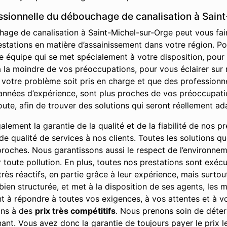
essionnelle du débouchage de canalisation à Sain
age de canalisation à Saint-Michel-sur-Orge peut vous faire
stations en matière d’assainissement dans votre région. Pou
e équipe qui se met spécialement à votre disposition, pou
a moindre de vos préoccupations, pour vous éclairer sur no
 votre problème soit pris en charge et que des professionn
années d’expérience, sont plus proches de vos préoccupatio
ute, afin de trouver des solutions qui seront réellement a
ement la garantie de la qualité et de la fiabilité de nos pre
u de qualité de services à nos clients. Toutes les solutions 
 proches. Nous garantissons aussi le respect de l’environne
r toute pollution. En plus, toutes nos prestations sont exé
rès réactifs, en partie grâce à leur expérience, mais surto
bien structurée, et met à la disposition de ses agents, les 
vent à répondre à toutes vos exigences, à vos attentes et à v
ions à des
prix très compétitifs
. Nous prenons soin de déterm
t. Vous avez donc la garantie de toujours payer le prix le p