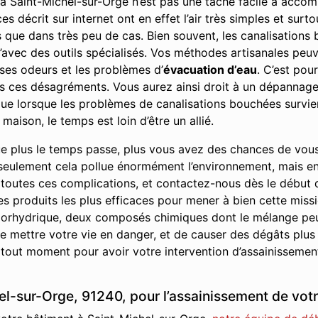
 Saint-Michel-sur-Orge n’est pas une tâche facile à accomp
 décrit sur internet ont en effet l’air très simples et surto
es que dans très peu de cas. Bien souvent, les canalisatio
’avec des outils spécialisés. Vos méthodes artisanales peuve
ses odeurs et les problèmes d’
évacuation d’eau
. C’est pou
us ces désagréments. Vous aurez ainsi droit à un dépannage 
r que lorsque les problèmes de canalisations bouchées survie
maison, le temps est loin d’être un allié.
e plus le temps passe, plus vous avez des chances de vou
seulement cela pollue énormément l’environnement, mais en p
 toutes ces complications, et contactez-nous dès le début
les produits les plus efficaces pour mener à bien cette missi
 chlorhydrique, deux composés chimiques dont le mélange pe
 mettre votre vie en danger, et de causer des dégâts plus
 tout moment pour avoir votre intervention d’assainissement
l-sur-Orge, 91240, pour l’assainissement de votr