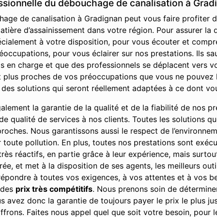
essionnelle du débouchage de canalisation à Grad
age de canalisation à Gradignan peut vous faire profiter de
atière d’assainissement dans votre région. Pour assurer la 
cialement à votre disposition, pour vous écouter et compr
ccupations, pour vous éclairer sur nos prestations. Ils sau
is en charge et que des professionnels se déplacent vers vo
 plus proches de vos préoccupations que vous ne pouvez l’
 des solutions qui seront réellement adaptées à ce dont vo
ement la garantie de la qualité et de la fiabilité de nos pre
u de qualité de services à nos clients. Toutes les solutions 
 proches. Nous garantissons aussi le respect de l’environne
r toute pollution. En plus, toutes nos prestations sont exé
rès réactifs, en partie grâce à leur expérience, mais surto
rée, et met à la disposition de ses agents, les meilleurs ou
 répondre à toutes vos exigences, à vos attentes et à vos bes
à des
prix très compétitifs
. Nous prenons soin de déterminer
 avez donc la garantie de toujours payer le prix le plus jus
ffrons. Faites nous appel quel que soit votre besoin, pour 