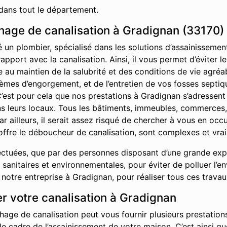
dans tout le département.
age de canalisation à Gradignan (33170)
é un plombier, spécialisé dans les solutions d’assainisseme
rapport avec la canalisation. Ainsi, il vous permet d’éviter
ue au maintien de la salubrité et des conditions de vie agr
èmes d’engorgement, et de l’entretien de vos fosses septiq
C’est pour cela que nos prestations à Gradignan s’adressent 
ans leurs locaux. Tous les bâtiments, immeubles, commerces
ar ailleurs, il serait assez risqué de chercher à vous en oc
offre le déboucheur de canalisation, sont complexes et vrai
ctuées, que par des personnes disposant d’une grande exper
sanitaires et environnementales, pour éviter de polluer l’e
otre entreprise à Gradignan, pour réaliser tous ces travau
r votre canalisation à Gradignan
hage de canalisation peut vous fournir plusieurs prestations
 le cadre de l’assainissement de votre maison. C’est ainsi 