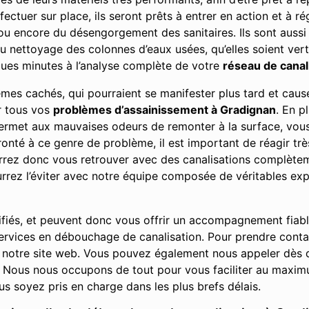
fectuer sur place, ils seront prêts à entrer en action et à ré
 ou encore du désengorgement des sanitaires. Ils sont auss
du nettoyage des colonnes d’eaux usées, qu’elles soient vert
ues minutes à l’analyse complète de votre
réseau de canal
lèmes cachés, qui pourraient se manifester plus tard et ca
ur tous vos
problèmes d’assainissement à Gradignan
. En p
 permet aux mauvaises odeurs de remonter à la surface, vo
nté à ce genre de problème, il est important de réagir très
urrez donc vous retrouver avec des canalisations complè
rez l’éviter avec notre équipe composée de véritables exp
ifiés, et peuvent donc vous offrir un accompagnement fiab
t services en débouchage de canalisation. Pour prendre cont
 notre site web. Vous pouvez également nous appeler dès q
Nous nous occupons de tout pour vous faciliter au maximu
s soyez pris en charge dans les plus brefs délais.