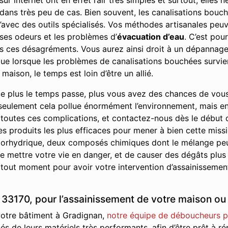
r internet ont en effet l’air très simples et surtout, elles
e dans très peu de cas. Bien souvent, les canalisations bou
’avec des outils spécialisés. Vos méthodes artisanales peuve
ses odeurs et les problèmes d’
évacuation d’eau
. C’est pou
us ces désagréments. Vous aurez ainsi droit à un dépannage 
r que lorsque les problèmes de canalisations bouchées survie
maison, le temps est loin d’être un allié.
e plus le temps passe, plus vous avez des chances de vou
seulement cela pollue énormément l’environnement, mais en p
 toutes ces complications, et contactez-nous dès le début
les produits les plus efficaces pour mener à bien cette missi
 chlorhydrique, deux composés chimiques dont le mélange pe
 mettre votre vie en danger, et de causer des dégâts plus
 tout moment pour avoir votre intervention d’assainissement
33170, pour l’assainissement de votre maison ou 
 votre bâtiment à Gradignan,
notre équipe de déboucheurs p
ipés de leurs matériels très performants, afin d’être prêt à