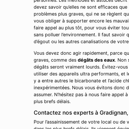
personnes. Les méthodes et astuces décrit su
devez savoir qu’elles ne sont efficaces qu
problèmes plus graves, qui ne se règlent qu
vous obliger à supporter encore les mauvai
faire appel au plus tôt, pour vous éviter to
sans polluer l’environnement. Il faut savoi
d’égout ou les autres canalisations de votre 
Vous devez donc agir rapidement, parce qu
graves, comme des
dégâts des eaux
. Non 
dégâts seront vraiment lourds. Évitez-vous
utiliser des appareils ultra performants, et 
y a entre autres le bicarbonate et l’acide
inexpérimentées. Nous vous évitons donc de
assumer. N’hésitez pas à nous faire appel à
plus brefs délais.
Contactez nos experts à Gradignan, 
Pour l’assainissement de votre local ou de
dans les plus brefs délais. Ils viennent équ