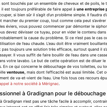
 sont bouchés par un ensemble de cheveux et de poils, le t
 il est toujours préférable de faire appel à
une entreprise 
cuper, si bien sûr il s’agit d’un problème simple. Il faudra
t marcher du premier coup, tout comme cela peut s’avérer ê
s éviers, vous pouvez commencer par démonter le siphon. Il 
us devez dévisser ce tuyau, pour en vider le contenu dans u
robablement la cause du problème. Si ce n’est pas le cas ou s
tilisation de l’eau chaude. L’eau doit être vraiment bouillant
 pas toujours une solution très efficace, surtout quand il s
yer. Il vous suffit de faire bouillir de l’eau dans une cass
ans votre lavabo. Le but de cette opération est de diluer le
s. En ce qui concerne le débouchage de vos toilettes, ou 
ille
ventouse,
mais dont l’efficacité est aussi limitée. Cet
nt de va-et-vient de l’eau. Une fois tous ces recours épuis
 appel à notre société à Mérignac
.
essionnel à Gradignan pour le débouchage 
 Gradignan n’est pas une tâche facile à accomplir, contra