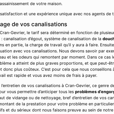
’assainissement de votre maison.
 satisfaction et une expérience unique avec nos agents de t
hage de vos canalisations
Cran-Gevrier, le tarif sera déterminé en fonction de plusi
t : canalisation d’égout, système de canalisation de la
douc
en partie, la charge de travail qu’il y aura à faire. Ensuit
ituation avec vos canalisations. Nous devons savoir par ex
l’eau et les odeurs qui remontent par moment. Dans ce cas l
problème a atteint de plus graves proportions, et que peut-ê
 donc plus coûteux. C’est pour cela que nous conseillons à 
vail est rapide et vous avez moins de frais à payer.
’entretien de vos canalisations à Cran-Gevrier, ce genre d
our vous permettre d’anticiper tous les
problèmes d’engo
aut de vidange ou de nettoyage, bref d’entretien de vos can
ontant de la prestation pour votre problème en particulier
fs et du sérieux dont nous faisons preuve au sein de notre e