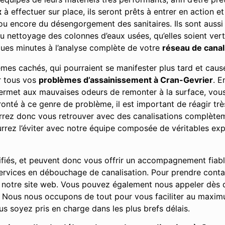
x
à effectuer sur place, ils seront prêts à entrer en action et
 ou encore du désengorgement des sanitaires. Ils sont auss
du nettoyage des colonnes d’eaux usées, qu’elles soient vert
ues minutes à l’analyse complète de votre
réseau de canal
lèmes cachés, qui pourraient se manifester plus tard et ca
ur tous vos
problèmes d’assainissement à Cran-Gevrier
. E
 permet aux mauvaises odeurs de remonter à la surface, vo
nté à ce genre de problème, il est important de réagir très
urrez donc vous retrouver avec des canalisations complè
rez l’éviter avec notre équipe composée de véritables exp
ifiés, et peuvent donc vous offrir un accompagnement fiab
 services en débouchage de canalisation. Pour prendre cont
 notre site web. Vous pouvez également nous appeler dès q
Nous nous occupons de tout pour vous faciliter au maximu
s soyez pris en charge dans les plus brefs délais.