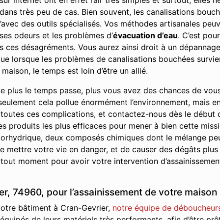
r internet ont en effet l’air très simples et surtout, elles
e dans très peu de cas. Bien souvent, les canalisations bou
’avec des outils spécialisés. Vos méthodes artisanales peuve
ses odeurs et les problèmes d’
évacuation d’eau
. C’est pou
us ces désagréments. Vous aurez ainsi droit à un dépannage 
r que lorsque les problèmes de canalisations bouchées survie
maison, le temps est loin d’être un allié.
e plus le temps passe, plus vous avez des chances de vou
seulement cela pollue énormément l’environnement, mais en p
 toutes ces complications, et contactez-nous dès le début
les produits les plus efficaces pour mener à bien cette missi
 chlorhydrique, deux composés chimiques dont le mélange pe
 mettre votre vie en danger, et de causer des dégâts plus
 tout moment pour avoir votre intervention d’assainissement
r, 74960, pour l’assainissement de votre maison 
votre bâtiment à Cran-Gevrier,
notre équipe de déboucheur
t équipés de leurs matériels très performants, afin d’être p