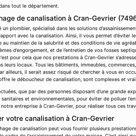
dans tout le département.
age de canalisation à Cran-Gevrier (7496
é un plombier, spécialisé dans les solutions d’assainisseme
rapport avec la canalisation. Ainsi, il vous permet d’éviter
ue au maintien de la salubrité et des conditions de vie agr
èmes d’engorgement, et de l’entretien de vos fosses septiq
’est pour cela que nos prestations à Cran-Gevrier s’adresse
ans leurs locaux. Tous les bâtiments, immeubles, commerces
ar ailleurs, il serait assez risqué de chercher à vous en oc
offre le déboucheur de canalisation, sont complexes et vrai
ctuées, que par des personnes disposant d’une grande exper
sanitaires et environnementales, pour éviter de polluer l’e
otre entreprise à Cran-Gevrier, pour réaliser tous ces tra
r votre canalisation à Cran-Gevrier
hage de canalisation peut vous fournir plusieurs prestations
 le cadre de l’assainissement de votre maison. C’est ainsi 