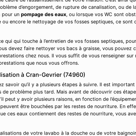
roblème d’engorgement, de rupture de canalisation, ou de la
n pour un
pompage des eaux
, ou lorsque vos WC sont obs
ge ou encore le nettoyage de vos fosses septiques, ce sont 
e qui qui touche à l’entretien de vos fosses septiques, pou
vous devez faire nettoyer vos bacs à graisse, vous pouvez 
restations chez nous. Il vous suffit de vous renseigner sur 
prestations que nous vous offrons.
sation à Cran-Gevrier (74960)
savoir qu’il y a plusieurs étapes à suivre. Il est important
it pas de problème plus tard. Mais avant de découvrir ces ét
l peut y avoir plusieurs raisons, en fonction de l’équipemen
s peuvent être bouchées par les restes de nourriture. En effe
s que ces eaux contiennent des restes de nourriture, vous av
nalisations de votre lavabo à la douche ou de votre baignoir