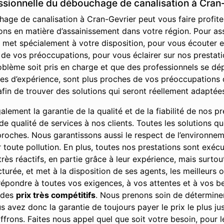
essionnelle du débouchage de canalisation à Cran
age de canalisation à Cran-Gevrier peut vous faire profiter
ons en matière d’assainissement dans votre région. Pour ass
e met spécialement à votre disposition, pour vous écouter
e vos préoccupations, pour vous éclairer sur nos prestation
oblème soit pris en charge et que des professionnels se dé
es d’expérience, sont plus proches de vos préoccupations q
fin de trouver des solutions qui seront réellement adaptée
ement la garantie de la qualité et de la fiabilité de nos pre
u de qualité de services à nos clients. Toutes les solutions 
 proches. Nous garantissons aussi le respect de l’environne
r toute pollution. En plus, toutes nos prestations sont exé
rès réactifs, en partie grâce à leur expérience, mais surto
cturée, et met à la disposition de ses agents, les meilleurs 
 répondre à toutes vos exigences, à vos attentes et à vos bes
à des
prix très compétitifs
. Nous prenons soin de déterminer
 avez donc la garantie de toujours payer le prix le plus jus
ffrons. Faites nous appel quel que soit votre besoin, pour 