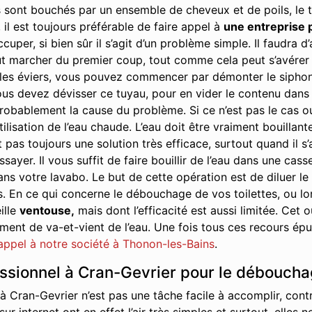
 sont bouchés par un ensemble de cheveux et de poils, le t
 il est toujours préférable de faire appel à
une entreprise 
cuper, si bien sûr il s’agit d’un problème simple. Il faudra
t marcher du premier coup, tout comme cela peut s’avérer ê
s éviers, vous pouvez commencer par démonter le siphon. Il 
us devez dévisser ce tuyau, pour en vider le contenu dans u
robablement la cause du problème. Si ce n’est pas le cas ou s
tilisation de l’eau chaude. L’eau doit être vraiment bouillant
 pas toujours une solution très efficace, surtout quand il s
yer. Il vous suffit de faire bouillir de l’eau dans une cass
ans votre lavabo. Le but de cette opération est de diluer le
s. En ce qui concerne le débouchage de vos toilettes, ou 
ille
ventouse,
mais dont l’efficacité est aussi limitée. Cet
nt de va-et-vient de l’eau. Une fois tous ces recours épuis
 appel à notre société à Thonon-les-Bains
.
essionnel à Cran-Gevrier pour le déboucha
 Cran-Gevrier n’est pas une tâche facile à accomplir, cont