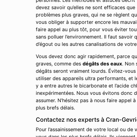
personnes. Les méthodes et astuces décrit su
devez savoir qu’elles ne sont efficaces qu
problèmes plus graves, qui ne se règlent qu
vous obliger à supporter encore les mauvai
faire appel au plus tôt, pour vous éviter to
sans polluer l’environnement. Il faut savoi
d’égout ou les autres canalisations de votre 
Vous devez donc agir rapidement, parce qu
graves, comme des
dégâts des eaux
. Non 
dégâts seront vraiment lourds. Évitez-vous
utiliser des appareils ultra performants, et 
y a entre autres le bicarbonate et l’acide
inexpérimentées. Nous vous évitons donc de
assumer. N’hésitez pas à nous faire appel à
plus brefs délais.
Contactez nos experts à Cran-Gevrie
Pour l’assainissement de votre local ou de 
vous dans les plus brefs délais. Ils viennen