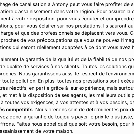
age de canalisation à Antony peut vous faire profiter de se
atière d’assainissement dans votre région. Pour assurer la 
ment à votre disposition, pour vous écouter et comprendr
ons, pour vous éclairer sur nos prestations. Ils sauront aus
harge et que des professionnels se déplacent vers vous. Ce
 proches de vos préoccupations que vous ne pouvez l’imagi
utions qui seront réellement adaptées à ce dont vous avez 
ement la garantie de la qualité et de la fiabilité de nos pre
u de qualité de services à nos clients. Toutes les solutions 
 proches. Nous garantissons aussi le respect de l’environne
r toute pollution. En plus, toutes nos prestations sont exé
rès réactifs, en partie grâce à leur expérience, mais surto
, et met à la disposition de ses agents, les meilleurs outils
 à toutes vos exigences, à vos attentes et à vos besoins, da
rès compétitifs
. Nous prenons soin de déterminer les prix 
ez donc la garantie de toujours payer le prix le plus juste,
ffrons. Faites nous appel quel que soit votre besoin, pour 
’assainissement de votre maison.