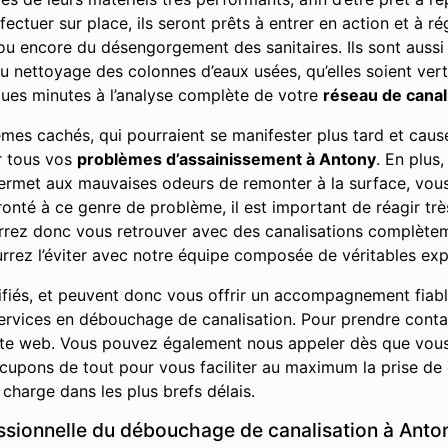
fectuer sur place, ils seront prêts à entrer en action et à ré
 ou encore du désengorgement des sanitaires. Ils sont auss
du nettoyage des colonnes d’eaux usées, qu’elles soient vert
ues minutes à l’analyse complète de votre
réseau de canal
lèmes cachés, qui pourraient se manifester plus tard et ca
ur tous vos
problèmes d’assainissement à Antony
. En plus
 permet aux mauvaises odeurs de remonter à la surface, vo
nté à ce genre de problème, il est important de réagir très
urrez donc vous retrouver avec des canalisations complè
rez l’éviter avec notre équipe composée de véritables exp
ifiés, et peuvent donc vous offrir un accompagnement fiab
t services en débouchage de canalisation. Pour prendre con
site web. Vous pouvez également nous appeler dès que vou
upons de tout pour vous faciliter au maximum la prise de 
charge dans les plus brefs délais.
essionnelle du débouchage de canalisation à Anto