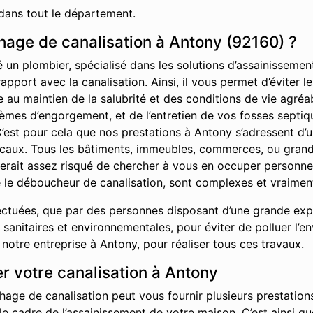
dans tout le département.
age de canalisation à Antony (92160) ?
é un plombier, spécialisé dans les solutions d’assainisseme
rapport avec la canalisation. Ainsi, il vous permet d’éviter
ue au maintien de la salubrité et des conditions de vie agr
èmes d’engorgement, et de l’entretien de vos fosses septiq
C’est pour cela que nos prestations à Antony s’adressent d’u
locaux. Tous les bâtiments, immeubles, commerces, ou grand
l serait assez risqué de chercher à vous en occuper personn
 le déboucheur de canalisation, sont complexes et vraiment
ctuées, que par des personnes disposant d’une grande exper
sanitaires et environnementales, pour éviter de polluer l’e
otre entreprise à Antony, pour réaliser tous ces travaux.
r votre canalisation à Antony
hage de canalisation peut vous fournir plusieurs prestations
 le cadre de l’assainissement de votre maison. C’est ainsi 