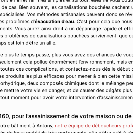
ont en effet l’air très simples et surtout, elles ne vous co
eu de cas. Bien souvent, les canalisations bouchées cachen
 spécialisés. Vos méthodes artisanales peuvent donc se révé
es problèmes d’
évacuation d’eau
. C’est pour cela que nous
ents. Vous aurez ainsi droit à un dépannage rapide et effic
 les problèmes de canalisations bouchées surviennent, que ce
s est loin d’être un allié.
e plus le temps passe, plus vous avez des chances de vou
seulement cela pollue énormément l’environnement, mais en p
 toutes ces complications, et contactez-nous dès le début
les produits les plus efficaces pour mener à bien cette missi
 chlorhydrique, deux composés chimiques dont le mélange pe
 mettre votre vie en danger, et de causer des dégâts plus
 tout moment pour avoir votre intervention d’assainissement
60, pour l’assainissement de votre maison ou de 
 votre bâtiment à Antony,
notre équipe de déboucheurs prof
ipés de leurs matériels très performants, afin d’être prêt à