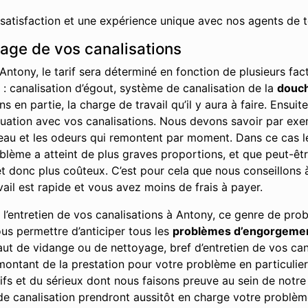
 satisfaction et une expérience unique avec nos agents de t
hage de vos canalisations
Antony, le tarif sera déterminé en fonction de plusieurs f
t : canalisation d’égout, système de canalisation de la
douc
en partie, la charge de travail qu’il y aura à faire. Ensuit
ituation avec vos canalisations. Nous devons savoir par ex
l’eau et les odeurs qui remontent par moment. Dans ce cas l
problème a atteint de plus graves proportions, et que peut-ê
 donc plus coûteux. C’est pour cela que nous conseillons à 
vail est rapide et vous avez moins de frais à payer.
’entretien de vos canalisations à Antony, ce genre de prob
ous permettre d’anticiper tous les
problèmes d’engorgeme
aut de vidange ou de nettoyage, bref d’entretien de vos can
ontant de la prestation pour votre problème en particulier
fs et du sérieux dont nous faisons preuve au sein de notre e
e canalisation prendront aussitôt en charge votre problèm