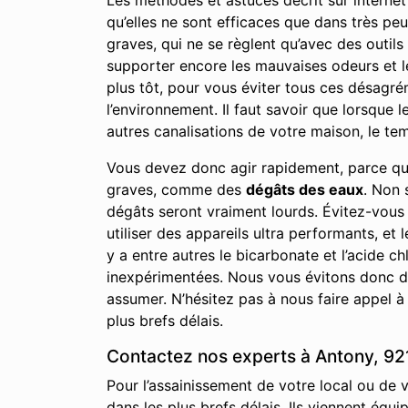
Les méthodes et astuces décrit sur internet 
qu’elles ne sont efficaces que dans très p
graves, qui ne se règlent qu’avec des outils
supporter encore les mauvaises odeurs et l
plus tôt, pour vous éviter tous ces désagrém
l’environnement. Il faut savoir que lorsque
autres canalisations de votre maison, le temp
Vous devez donc agir rapidement, parce qu
graves, comme des
dégâts des eaux
. Non 
dégâts seront vraiment lourds. Évitez-vous
utiliser des appareils ultra performants, et 
y a entre autres le bicarbonate et l’acide
inexpérimentées. Nous vous évitons donc de
assumer. N’hésitez pas à nous faire appel à
plus brefs délais.
Contactez nos experts à Antony, 921
Pour l’assainissement de votre local ou de
dans les plus brefs délais. Ils viennent équ