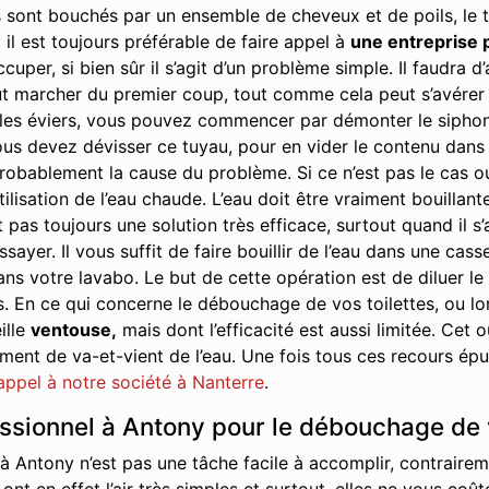
 sont bouchés par un ensemble de cheveux et de poils, le t
 il est toujours préférable de faire appel à
une entreprise 
cuper, si bien sûr il s’agit d’un problème simple. Il faudra
t marcher du premier coup, tout comme cela peut s’avérer ê
s éviers, vous pouvez commencer par démonter le siphon. Il 
us devez dévisser ce tuyau, pour en vider le contenu dans u
robablement la cause du problème. Si ce n’est pas le cas ou s
tilisation de l’eau chaude. L’eau doit être vraiment bouillant
 pas toujours une solution très efficace, surtout quand il s
yer. Il vous suffit de faire bouillir de l’eau dans une cass
ans votre lavabo. Le but de cette opération est de diluer le
s. En ce qui concerne le débouchage de vos toilettes, ou 
ille
ventouse,
mais dont l’efficacité est aussi limitée. Cet
nt de va-et-vient de l’eau. Une fois tous ces recours épuis
 appel à notre société à Nanterre
.
essionnel à Antony pour le débouchage de 
 Antony n’est pas une tâche facile à accomplir, contraire