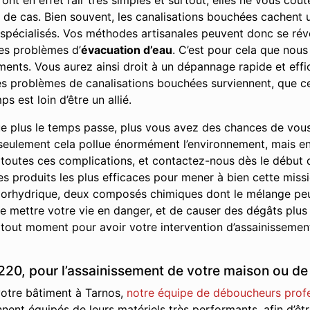
ont en effet l’air très simples et surtout, elles ne vous co
eu de cas. Bien souvent, les canalisations bouchées cachen
 spécialisés. Vos méthodes artisanales peuvent donc se révé
es problèmes d’
évacuation d’eau
. C’est pour cela que nous
ents. Vous aurez ainsi droit à un dépannage rapide et effic
 les problèmes de canalisations bouchées surviennent, que ce
s est loin d’être un allié.
e plus le temps passe, plus vous avez des chances de vou
seulement cela pollue énormément l’environnement, mais en p
 toutes ces complications, et contactez-nous dès le début
les produits les plus efficaces pour mener à bien cette missi
 chlorhydrique, deux composés chimiques dont le mélange pe
 mettre votre vie en danger, et de causer des dégâts plus
 tout moment pour avoir votre intervention d’assainissement
20, pour l’assainissement de votre maison ou de 
votre bâtiment à Tarnos,
notre équipe de déboucheurs profe
ennent équipés de leurs matériels très performants, afin d’ê