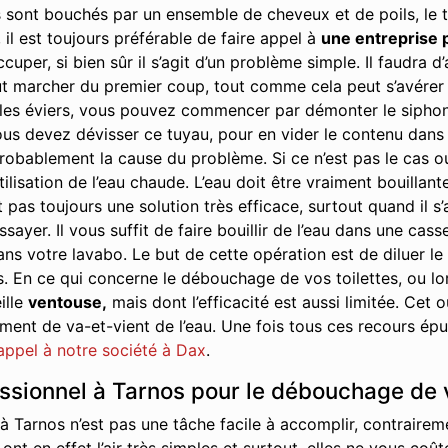
 sont bouchés par un ensemble de cheveux et de poils, le t
 il est toujours préférable de faire appel à
une entreprise 
cuper, si bien sûr il s’agit d’un problème simple. Il faudra
t marcher du premier coup, tout comme cela peut s’avérer ê
s éviers, vous pouvez commencer par démonter le siphon. Il 
us devez dévisser ce tuyau, pour en vider le contenu dans u
robablement la cause du problème. Si ce n’est pas le cas ou s
tilisation de l’eau chaude. L’eau doit être vraiment bouillant
 pas toujours une solution très efficace, surtout quand il s
yer. Il vous suffit de faire bouillir de l’eau dans une cass
ans votre lavabo. Le but de cette opération est de diluer le
s. En ce qui concerne le débouchage de vos toilettes, ou 
ille
ventouse,
mais dont l’efficacité est aussi limitée. Cet
nt de va-et-vient de l’eau. Une fois tous ces recours épuis
 appel à notre société à Dax
.
essionnel à Tarnos pour le débouchage de 
 Tarnos n’est pas une tâche facile à accomplir, contrairem