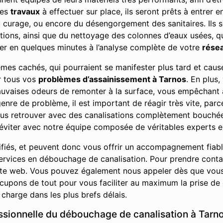
les
travaux
à effectuer sur place, ils seront prêts à entrer e
u curage, ou encore du désengorgement des sanitaires. Ils s
ions, ainsi que du nettoyage des colonnes d’eaux usées, qu’
er en quelques minutes à l’analyse complète de votre
résea
lèmes cachés, qui pourraient se manifester plus tard et ca
ur tous vos
problèmes d’assainissement à Tarnos
. En plus
auvaises odeurs de remonter à la surface, vous empêchant 
nre de problème, il est important de réagir très vite, parc
ous retrouver avec des canalisations complètement bouch
éviter avec notre équipe composée de véritables experts e
ifiés, et peuvent donc vous offrir un accompagnement fiab
t services en débouchage de canalisation. Pour prendre con
site web. Vous pouvez également nous appeler dès que vou
upons de tout pour vous faciliter au maximum la prise de 
charge dans les plus brefs délais.
essionnelle du débouchage de canalisation à Tarn