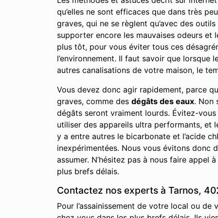
Les méthodes et astuces décrit sur internet 
qu’elles ne sont efficaces que dans très p
graves, qui ne se règlent qu’avec des outils
supporter encore les mauvaises odeurs et l
plus tôt, pour vous éviter tous ces désagrém
l’environnement. Il faut savoir que lorsque
autres canalisations de votre maison, le temp
Vous devez donc agir rapidement, parce qu
graves, comme des
dégâts des eaux
. Non 
dégâts seront vraiment lourds. Évitez-vous
utiliser des appareils ultra performants, et 
y a entre autres le bicarbonate et l’acide
inexpérimentées. Nous vous évitons donc de
assumer. N’hésitez pas à nous faire appel à
plus brefs délais.
Contactez nos experts à Tarnos, 402
Pour l’assainissement de votre local ou de 
chez vous dans les plus brefs délais. Ils vi