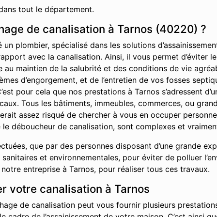
dans tout le département.
age de canalisation à Tarnos (40220) ?
é un plombier, spécialisé dans les solutions d’assainisseme
rapport avec la canalisation. Ainsi, il vous permet d’éviter
ue au maintien de la salubrité et des conditions de vie agr
èmes d’engorgement, et de l’entretien de vos fosses septiq
’est pour cela que nos prestations à Tarnos s’adressent d’u
locaux. Tous les bâtiments, immeubles, commerces, ou grand
l serait assez risqué de chercher à vous en occuper personn
 le déboucheur de canalisation, sont complexes et vraiment
ctuées, que par des personnes disposant d’une grande exper
sanitaires et environnementales, pour éviter de polluer l’e
otre entreprise à Tarnos, pour réaliser tous ces travaux.
r votre canalisation à Tarnos
hage de canalisation peut vous fournir plusieurs prestations
 le cadre de l’assainissement de votre maison. C’est ainsi 