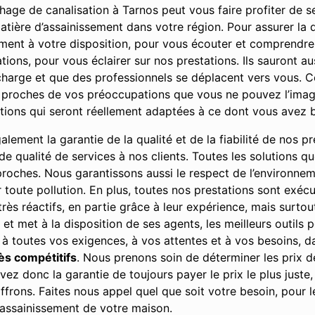
age de canalisation à Tarnos peut vous faire profiter de se
atière d’assainissement dans votre région. Pour assurer la 
ment à votre disposition, pour vous écouter et comprendr
ons, pour vous éclairer sur nos prestations. Ils sauront aus
harge et que des professionnels se déplacent vers vous. Ce
 proches de vos préoccupations que vous ne pouvez l’imagi
utions qui seront réellement adaptées à ce dont vous avez 
ement la garantie de la qualité et de la fiabilité de nos pre
u de qualité de services à nos clients. Toutes les solutions 
 proches. Nous garantissons aussi le respect de l’environne
r toute pollution. En plus, toutes nos prestations sont exé
rès réactifs, en partie grâce à leur expérience, mais surto
, et met à la disposition de ses agents, les meilleurs outils
 à toutes vos exigences, à vos attentes et à vos besoins, da
rès compétitifs
. Nous prenons soin de déterminer les prix 
ez donc la garantie de toujours payer le prix le plus juste,
ffrons. Faites nous appel quel que soit votre besoin, pour 
’assainissement de votre maison.