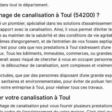
dans tout le département.
age de canalisation à Toul (54200) ?
é un plombier, spécialisé dans les solutions d’assainisseme
rapport avec la canalisation. Ainsi, il vous permet d’éviter
ue au maintien de la salubrité et des conditions de vie agr
èmes d’engorgement, et de l’entretien de vos fosses septiq
’est pour cela que nos prestations à Toul s’adressent d’une 
caux. Tous les bâtiments, immeubles, commerces, ou grandes 
l serait assez risqué de chercher à vous en occuper personn
 le déboucheur de canalisation, sont complexes et vraiment
ctuées, que par des personnes disposant d’une grande exper
sanitaires et environnementales, pour éviter de polluer l’e
tre entreprise à Toul, pour réaliser tous ces travaux.
 votre canalisation à Toul
hage de canalisation peut vous fournir plusieurs prestations
 le cadre de l’assainissement de votre maison. C’est ainsi 