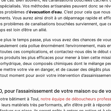
eu de cas. Bien souvent, les canalisations bouchées cachen
 spécialisés. Vos méthodes artisanales peuvent donc se révé
es problèmes d’
évacuation d’eau
. C’est pour cela que nous
ents. Vous aurez ainsi droit à un dépannage rapide et effic
 les problèmes de canalisations bouchées surviennent, que ce
s est loin d’être un allié.
e plus le temps passe, plus vous avez des chances de vou
seulement cela pollue énormément l’environnement, mais en p
 toutes ces complications, et contactez-nous dès le début
les produits les plus efficaces pour mener à bien cette missi
 chlorhydrique, deux composés chimiques dont le mélange pe
 mettre votre vie en danger, et de causer des dégâts plus
 tout moment pour avoir votre intervention d’assainissement
, pour l’assainissement de votre maison ou de vo
votre bâtiment à Toul,
notre équipe de déboucheurs professi
de leurs matériels très performants, afin d’être prêt à répon
fectuer sur place, ils seront prêts à entrer en action et à ré