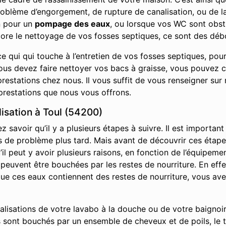
roblème d’engorgement, de rupture de canalisation, ou de la
n pour un
pompage des eaux
, ou lorsque vos WC sont obs
core le nettoyage de vos fosses septiques, ce sont des débo
e qui qui touche à l’entretien de vos fosses septiques, pou
vous devez faire nettoyer vos bacs à graisse, vous pouvez 
restations chez nous. Il vous suffit de vous renseigner sur 
prestations que nous vous offrons.
sation à Toul (54200)
savoir qu’il y a plusieurs étapes à suivre. Il est important
it pas de problème plus tard. Mais avant de découvrir ces ét
l peut y avoir plusieurs raisons, en fonction de l’équipemen
s peuvent être bouchées par les restes de nourriture. En effe
s que ces eaux contiennent des restes de nourriture, vous av
nalisations de votre lavabo à la douche ou de votre baignoir
 sont bouchés par un ensemble de cheveux et de poils, le t