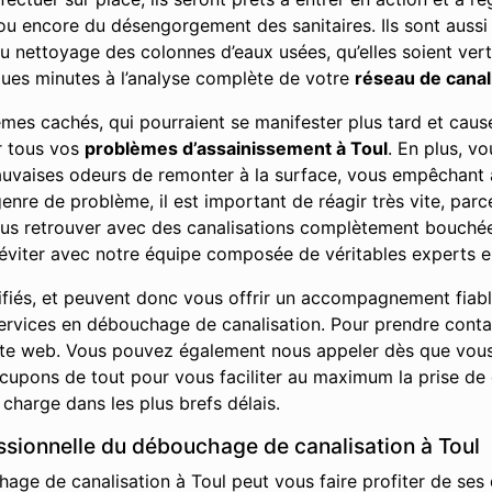
 ou encore du désengorgement des sanitaires. Ils sont auss
du nettoyage des colonnes d’eaux usées, qu’elles soient vert
ues minutes à l’analyse complète de votre
réseau de canal
lèmes cachés, qui pourraient se manifester plus tard et ca
ur tous vos
problèmes d’assainissement à Toul
. En plus, v
auvaises odeurs de remonter à la surface, vous empêchant 
nre de problème, il est important de réagir très vite, parc
ous retrouver avec des canalisations complètement bouch
éviter avec notre équipe composée de véritables experts en
ifiés, et peuvent donc vous offrir un accompagnement fiab
t services en débouchage de canalisation. Pour prendre cont
site web. Vous pouvez également nous appeler dès que vou
upons de tout pour vous faciliter au maximum la prise de 
charge dans les plus brefs délais.
essionnelle du débouchage de canalisation à Toul
age de canalisation à Toul peut vous faire profiter de ses d