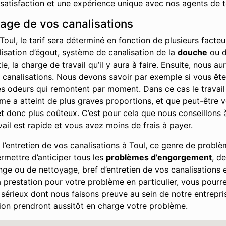
 satisfaction et une expérience unique avec nos agents de t
hage de vos canalisations
oul, le tarif sera déterminé en fonction de plusieurs fact
alisation d’égout, système de canalisation de la
douche
ou d
, la charge de travail qu’il y aura à faire. Ensuite, nous a
s canalisations. Nous devons savoir par exemple si vous êt
les odeurs qui remontent par moment. Dans ce cas le travai
blème a atteint de plus graves proportions, et que peut-être
 donc plus coûteux. C’est pour cela que nous conseillons à 
vail est rapide et vous avez moins de frais à payer.
’entretien de vos canalisations à Toul, ce genre de problè
rmettre d’anticiper tous les
problèmes d’engorgement
, d
nge ou de nettoyage, bref d’entretien de vos canalisations 
prestation pour votre problème en particulier, vous pourre
sérieux dont nous faisons preuve au sein de notre entrepris
ion prendront aussitôt en charge votre problème.