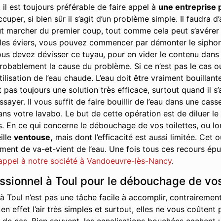
 il est toujours préférable de faire appel à
une entreprise 
cuper, si bien sûr il s’agit d’un problème simple. Il faudra
t marcher du premier coup, tout comme cela peut s’avérer ê
s éviers, vous pouvez commencer par démonter le siphon. Il 
us devez dévisser ce tuyau, pour en vider le contenu dans u
robablement la cause du problème. Si ce n’est pas le cas ou s
tilisation de l’eau chaude. L’eau doit être vraiment bouillant
 pas toujours une solution très efficace, surtout quand il s
yer. Il vous suffit de faire bouillir de l’eau dans une cass
ans votre lavabo. Le but de cette opération est de diluer le
s. En ce qui concerne le débouchage de vos toilettes, ou 
ille
ventouse,
mais dont l’efficacité est aussi limitée. Cet
nt de va-et-vient de l’eau. Une fois tous ces recours épuis
 appel à notre société à Vandoeuvre-lès-Nancy
.
essionnel à Toul pour le débouchage de vos
 Toul n’est pas une tâche facile à accomplir, contrairemen
en effet l’air très simples et surtout, elles ne vous coûten