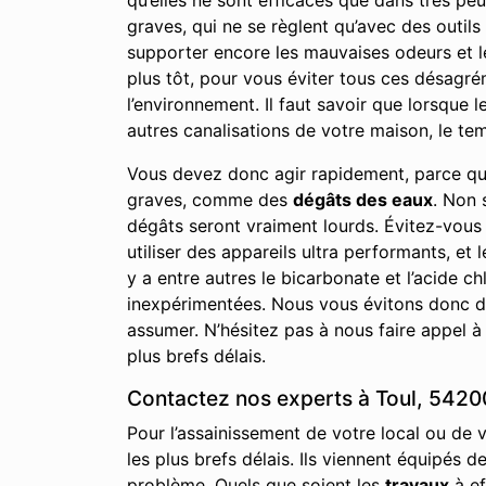
qu’elles ne sont efficaces que dans très p
graves, qui ne se règlent qu’avec des outils
supporter encore les mauvaises odeurs et l
plus tôt, pour vous éviter tous ces désagrém
l’environnement. Il faut savoir que lorsque
autres canalisations de votre maison, le temp
Vous devez donc agir rapidement, parce qu
graves, comme des
dégâts des eaux
. Non 
dégâts seront vraiment lourds. Évitez-vous
utiliser des appareils ultra performants, et 
y a entre autres le bicarbonate et l’acide
inexpérimentées. Nous vous évitons donc de
assumer. N’hésitez pas à nous faire appel à
plus brefs délais.
Contactez nos experts à Toul, 54200
Pour l’assainissement de votre local ou de 
les plus brefs délais. Ils viennent équipés 
problème. Quels que soient les
travaux
à ef