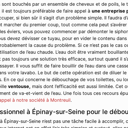
 sont bouchés par un ensemble de cheveux et de poils, le t
 il est toujours préférable de faire appel à
une entreprise 
cuper, si bien sûr il s’agit d’un problème simple. Il faudra
t marcher du premier coup, tout comme cela peut s’avérer ê
s éviers, vous pouvez commencer par démonter le siphon. Il 
us devez dévisser ce tuyau, pour en vider le contenu dans u
robablement la cause du problème. Si ce n’est pas le cas ou s
tilisation de l’eau chaude. L’eau doit être vraiment bouillant
 pas toujours une solution très efficace, surtout quand il s
yer. Il vous suffit de faire bouillir de l’eau dans une cass
ans votre lavabo. Le but de cette opération est de diluer le
s. En ce qui concerne le débouchage de vos toilettes, ou 
ille
ventouse,
mais dont l’efficacité est aussi limitée. Cet
nt de va-et-vient de l’eau. Une fois tous ces recours épuis
 appel à notre société à Montreuil
.
essionnel à Épinay-sur-Seine pour le débo
 Épinay-sur-Seine n’est pas une tâche facile à accomplir, 