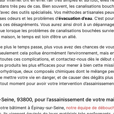
r internet ont en effet l’air très simples et surtout, elles
e dans très peu de cas. Bien souvent, les canalisations bou
’avec des outils spécialisés. Vos méthodes artisanales peuve
ses odeurs et les problèmes d’
évacuation d’eau
. C’est pou
us ces désagréments. Vous aurez ainsi droit à un dépannage 
r que lorsque les problèmes de canalisations bouchées survie
maison, le temps est loin d’être un allié.
e plus le temps passe, plus vous avez des chances de vou
seulement cela pollue énormément l’environnement, mais en p
 toutes ces complications, et contactez-nous dès le début
les produits les plus efficaces pour mener à bien cette missi
 chlorhydrique, deux composés chimiques dont le mélange pe
 mettre votre vie en danger, et de causer des dégâts plus
 tout moment pour avoir votre intervention d’assainissement
Seine, 93800, pour l’assainissement de votre mai
votre bâtiment à Épinay-sur-Seine,
notre équipe de débouch
s. Ils viennent équipés de leurs matériels très performants,