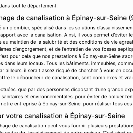
dans tout le département.
age de canalisation à Épinay-sur-Seine (
é un plombier, spécialisé dans les solutions d’assainisseme
rapport avec la canalisation. Ainsi, il vous permet d’éviter
ue au maintien de la salubrité et des conditions de vie agr
èmes d’engorgement, et de l’entretien de vos fosses septiq
C’est pour cela que nos prestations à Épinay-sur-Seine s’adr
ises dans leurs locaux. Tous les bâtiments, immeubles, comm
ar ailleurs, il serait assez risqué de chercher à vous en oc
offre le déboucheur de canalisation, sont complexes et vrai
ctuées, que par des personnes disposant d’une grande exper
sanitaires et environnementales, pour éviter de polluer l’e
otre entreprise à Épinay-sur-Seine, pour réaliser tous ces
r votre canalisation à Épinay-sur-Seine
hage de canalisation peut vous fournir plusieurs prestations
 le cadre de l’assainissement de votre maison. C’est ainsi 