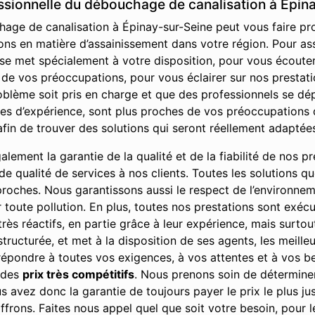
essionnelle du débouchage de canalisation à Épin
age de canalisation à Épinay-sur-Seine peut vous faire prof
ons en matière d’assainissement dans votre région. Pour ass
 se met spécialement à votre disposition, pour vous écout
e vos préoccupations, pour vous éclairer sur nos prestation
oblème soit pris en charge et que des professionnels se dé
es d’expérience, sont plus proches de vos préoccupations q
fin de trouver des solutions qui seront réellement adaptée
ement la garantie de la qualité et de la fiabilité de nos pre
u de qualité de services à nos clients. Toutes les solutions 
 proches. Nous garantissons aussi le respect de l’environne
r toute pollution. En plus, toutes nos prestations sont exé
rès réactifs, en partie grâce à leur expérience, mais surto
structurée, et met à la disposition de ses agents, les meille
 répondre à toutes vos exigences, à vos attentes et à vos bes
à des
prix très compétitifs
. Nous prenons soin de déterminer
 avez donc la garantie de toujours payer le prix le plus jus
ffrons. Faites nous appel quel que soit votre besoin, pour 