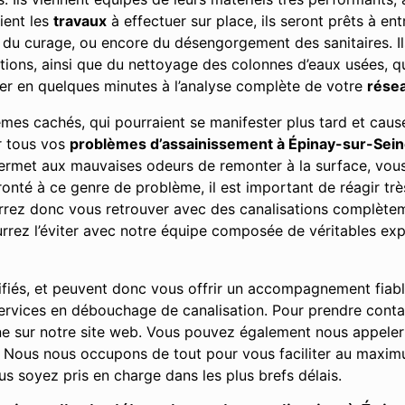
ient les
travaux
à effectuer sur place, ils seront prêts à ent
, du curage, ou encore du désengorgement des sanitaires. Il
ions, ainsi que du nettoyage des colonnes d’eaux usées, qu’
er en quelques minutes à l’analyse complète de votre
résea
lèmes cachés, qui pourraient se manifester plus tard et ca
ur tous vos
problèmes d’assainissement à Épinay-sur-Sei
 permet aux mauvaises odeurs de remonter à la surface, vo
nté à ce genre de problème, il est important de réagir très
urrez donc vous retrouver avec des canalisations complè
rez l’éviter avec notre équipe composée de véritables exp
ifiés, et peuvent donc vous offrir un accompagnement fiab
 services en débouchage de canalisation. Pour prendre cont
e sur notre site web. Vous pouvez également nous appeler
Nous nous occupons de tout pour vous faciliter au maximu
s soyez pris en charge dans les plus brefs délais.