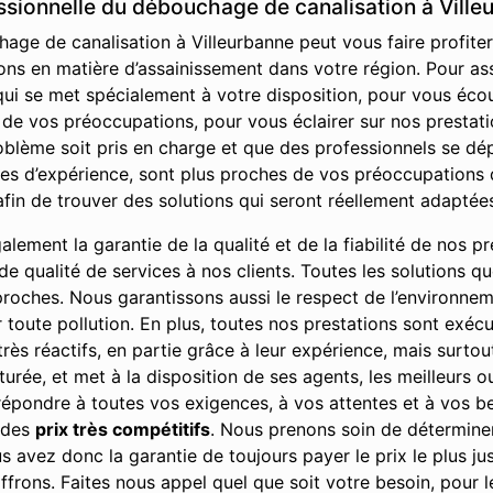
essionnelle du débouchage de canalisation à Ville
age de canalisation à Villeurbanne peut vous faire profiter 
ons en matière d’assainissement dans votre région. Pour ass
qui se met spécialement à votre disposition, pour vous éc
e vos préoccupations, pour vous éclairer sur nos prestation
oblème soit pris en charge et que des professionnels se dé
es d’expérience, sont plus proches de vos préoccupations q
fin de trouver des solutions qui seront réellement adaptée
ement la garantie de la qualité et de la fiabilité de nos pre
u de qualité de services à nos clients. Toutes les solutions 
 proches. Nous garantissons aussi le respect de l’environne
r toute pollution. En plus, toutes nos prestations sont exé
rès réactifs, en partie grâce à leur expérience, mais surto
cturée, et met à la disposition de ses agents, les meilleurs 
 répondre à toutes vos exigences, à vos attentes et à vos bes
à des
prix très compétitifs
. Nous prenons soin de déterminer
 avez donc la garantie de toujours payer le prix le plus jus
ffrons. Faites nous appel quel que soit votre besoin, pour 