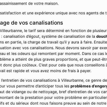
’assainissement de votre maison.
 satisfaction et une expérience unique avec nos agents de t
hage de vos canalisations
Villeurbanne, le tarif sera déterminé en fonction de plusie
t : canalisation d’égout, système de canalisation de la
douc
en partie, la charge de travail qu’il y aura à faire. Ensuit
ituation avec vos canalisations. Nous devons savoir par ex
l’eau et les odeurs qui remontent par moment. Dans ce cas l
problème a atteint de plus graves proportions, et que peut-ê
 donc plus coûteux. C’est pour cela que nous conseillons à 
vail est rapide et vous avez moins de frais à payer.
’entretien de vos canalisations à Villeurbanne, ce genre de
our vous permettre d’anticiper tous les
problèmes d’engo
aut de vidange ou de nettoyage, bref d’entretien de vos can
ontant de la prestation pour votre problème en particulier
fs et du sérieux dont nous faisons preuve au sein de notre e