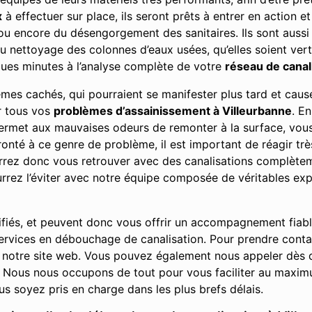
x
à effectuer sur place, ils seront prêts à entrer en action et
 ou encore du désengorgement des sanitaires. Ils sont auss
du nettoyage des colonnes d’eaux usées, qu’elles soient vert
ues minutes à l’analyse complète de votre
réseau de canal
lèmes cachés, qui pourraient se manifester plus tard et ca
ur tous vos
problèmes d’assainissement à Villeurbanne
. E
 permet aux mauvaises odeurs de remonter à la surface, vo
nté à ce genre de problème, il est important de réagir très
urrez donc vous retrouver avec des canalisations complè
rez l’éviter avec notre équipe composée de véritables exp
ifiés, et peuvent donc vous offrir un accompagnement fiab
 services en débouchage de canalisation. Pour prendre cont
 notre site web. Vous pouvez également nous appeler dès q
Nous nous occupons de tout pour vous faciliter au maximu
s soyez pris en charge dans les plus brefs délais.