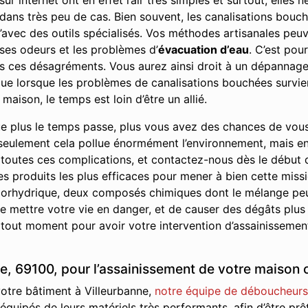
r internet ont en effet l’air très simples et surtout, elles
e dans très peu de cas. Bien souvent, les canalisations bou
’avec des outils spécialisés. Vos méthodes artisanales peuve
ses odeurs et les problèmes d’
évacuation d’eau
. C’est pou
us ces désagréments. Vous aurez ainsi droit à un dépannage 
r que lorsque les problèmes de canalisations bouchées survie
maison, le temps est loin d’être un allié.
e plus le temps passe, plus vous avez des chances de vou
seulement cela pollue énormément l’environnement, mais en p
 toutes ces complications, et contactez-nous dès le début
les produits les plus efficaces pour mener à bien cette missi
 chlorhydrique, deux composés chimiques dont le mélange pe
 mettre votre vie en danger, et de causer des dégâts plus
 tout moment pour avoir votre intervention d’assainissement
e, 69100, pour l’assainissement de votre maison o
votre bâtiment à Villeurbanne,
notre équipe de déboucheurs 
t équipés de leurs matériels très performants, afin d’être p