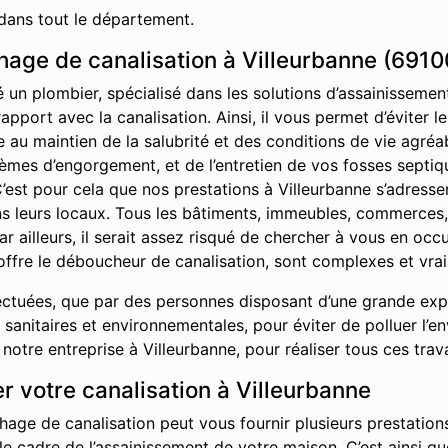
dans tout le département.
age de canalisation à Villeurbanne (6910
é un plombier, spécialisé dans les solutions d’assainisseme
rapport avec la canalisation. Ainsi, il vous permet d’éviter
ue au maintien de la salubrité et des conditions de vie agr
èmes d’engorgement, et de l’entretien de vos fosses septiq
’est pour cela que nos prestations à Villeurbanne s’adressen
ans leurs locaux. Tous les bâtiments, immeubles, commerces
ar ailleurs, il serait assez risqué de chercher à vous en oc
offre le déboucheur de canalisation, sont complexes et vrai
ctuées, que par des personnes disposant d’une grande exper
sanitaires et environnementales, pour éviter de polluer l’e
tre entreprise à Villeurbanne, pour réaliser tous ces trav
 votre canalisation à Villeurbanne
hage de canalisation peut vous fournir plusieurs prestations
 le cadre de l’assainissement de votre maison. C’est ainsi 