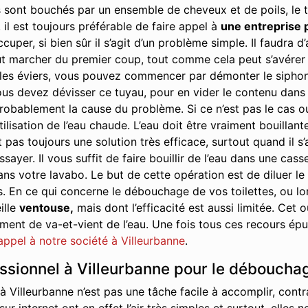
 sont bouchés par un ensemble de cheveux et de poils, le t
 il est toujours préférable de faire appel à
une entreprise 
cuper, si bien sûr il s’agit d’un problème simple. Il faudra
t marcher du premier coup, tout comme cela peut s’avérer ê
s éviers, vous pouvez commencer par démonter le siphon. Il 
us devez dévisser ce tuyau, pour en vider le contenu dans u
robablement la cause du problème. Si ce n’est pas le cas ou s
tilisation de l’eau chaude. L’eau doit être vraiment bouillant
 pas toujours une solution très efficace, surtout quand il s
yer. Il vous suffit de faire bouillir de l’eau dans une cass
ans votre lavabo. Le but de cette opération est de diluer le
s. En ce qui concerne le débouchage de vos toilettes, ou 
ille
ventouse,
mais dont l’efficacité est aussi limitée. Cet
nt de va-et-vient de l’eau. Une fois tous ces recours épuis
 appel à notre société à Villeurbanne
.
essionnel à Villeurbanne pour le déboucha
 Villeurbanne n’est pas une tâche facile à accomplir, cont