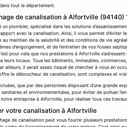
dans tout le département.
ge de canalisation à Alfortville (94140) 
é un plombier, spécialisé dans les solutions d’assainisseme
rapport avec la canalisation. Ainsi, il vous permet d’éviter
ue au maintien de la salubrité et des conditions de vie agr
èmes d’engorgement, et de l’entretien de vos fosses septiq
’est pour cela que nos prestations à Alfortville s’adressent 
ans leurs locaux. Tous les bâtiments, immeubles, commerces
ar ailleurs, il serait assez risqué de chercher à vous en oc
offre le déboucheur de canalisation, sont complexes et vrai
ctuées, que par des personnes disposant d’une grande exper
sanitaires et environnementales, pour éviter de polluer l’e
tre entreprise à Alfortville, pour réaliser tous ces travau
votre canalisation à Alfortville
hage de canalisation peut vous fournir plusieurs prestations
 le cadre de l’assainissement de votre maison. C’est ainsi 