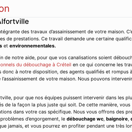
on
fortville
ntégrante des travaux d’assainissement de votre maison. C’e
es de prestations. Ce travail demande une certaine qualifi
s
et
environnementales.
n de notre aide, pour que vos canalisations soient débouch
onnels du débouchage à Créteil
en ce qui concerne les trav
onc à notre disposition, des agents qualifiés et rompus à l
de l’assainissement de votre maison. Nous pouvons interveni
ville, pour que nos équipes puissent intervenir dans les plus
és de la façon la plus juste qui soit. De cette manière, vous
tions dans votre cas spécifique. Nous vous offrons des pres
s problèmes d’engorgement, le
débouchage wc
,
baignoire
,
ue jamais, et vous pourrez en profiter pendant une très lo