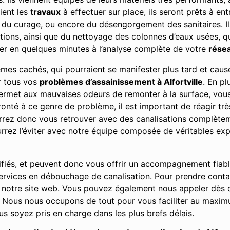
ient les
travaux
à effectuer sur place, ils seront prêts à ent
, du curage, ou encore du désengorgement des sanitaires. Il
ions, ainsi que du nettoyage des colonnes d’eaux usées, qu’
er en quelques minutes à l’analyse complète de votre
résea
lèmes cachés, qui pourraient se manifester plus tard et ca
ur tous vos
problèmes d’assainissement à Alfortville
. En p
 permet aux mauvaises odeurs de remonter à la surface, vo
nté à ce genre de problème, il est important de réagir très
urrez donc vous retrouver avec des canalisations complè
rez l’éviter avec notre équipe composée de véritables exp
ifiés, et peuvent donc vous offrir un accompagnement fiab
 services en débouchage de canalisation. Pour prendre conta
 notre site web. Vous pouvez également nous appeler dès q
Nous nous occupons de tout pour vous faciliter au maximu
s soyez pris en charge dans les plus brefs délais.