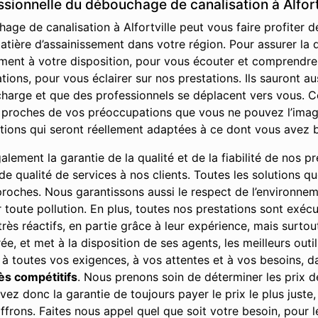
ssionnelle du débouchage de canalisation à Alfort
ge de canalisation à Alfortville peut vous faire profiter d
tière d’assainissement dans votre région. Pour assurer la qu
ment à votre disposition, pour vous écouter et comprendr
ons, pour vous éclairer sur nos prestations. Ils sauront aus
harge et que des professionnels se déplacent vers vous. Ce
 proches de vos préoccupations que vous ne pouvez l’imagi
utions qui seront réellement adaptées à ce dont vous avez 
ement la garantie de la qualité et de la fiabilité de nos pre
u de qualité de services à nos clients. Toutes les solutions 
 proches. Nous garantissons aussi le respect de l’environne
r toute pollution. En plus, toutes nos prestations sont exé
rès réactifs, en partie grâce à leur expérience, mais surto
urée, et met à la disposition de ses agents, les meilleurs ou
 à toutes vos exigences, à vos attentes et à vos besoins, da
rès compétitifs
. Nous prenons soin de déterminer les prix 
ez donc la garantie de toujours payer le prix le plus juste,
ffrons. Faites nous appel quel que soit votre besoin, pour 