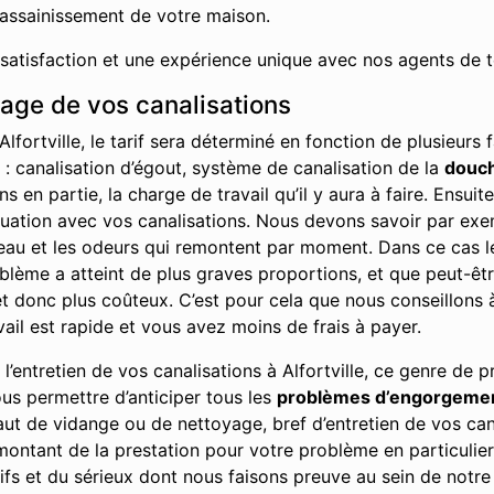
’assainissement de votre maison.
 satisfaction et une expérience unique avec nos agents de t
hage de vos canalisations
lfortville, le tarif sera déterminé en fonction de plusieur
t : canalisation d’égout, système de canalisation de la
douc
en partie, la charge de travail qu’il y aura à faire. Ensuit
ituation avec vos canalisations. Nous devons savoir par ex
l’eau et les odeurs qui remontent par moment. Dans ce cas l
problème a atteint de plus graves proportions, et que peut-ê
 donc plus coûteux. C’est pour cela que nous conseillons à 
vail est rapide et vous avez moins de frais à payer.
’entretien de vos canalisations à Alfortville, ce genre de 
ous permettre d’anticiper tous les
problèmes d’engorgeme
aut de vidange ou de nettoyage, bref d’entretien de vos can
ontant de la prestation pour votre problème en particulier
fs et du sérieux dont nous faisons preuve au sein de notre e