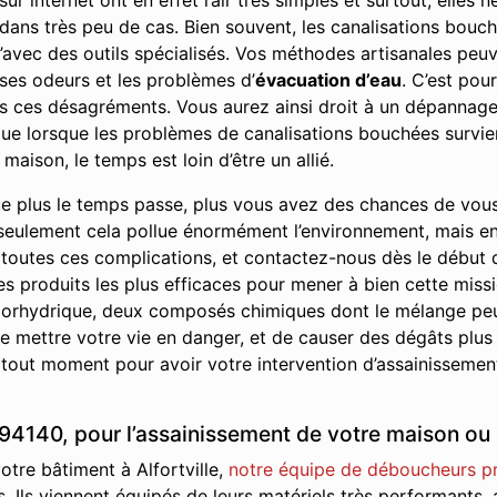
r internet ont en effet l’air très simples et surtout, elles
e dans très peu de cas. Bien souvent, les canalisations bou
’avec des outils spécialisés. Vos méthodes artisanales peuve
ses odeurs et les problèmes d’
évacuation d’eau
. C’est pou
us ces désagréments. Vous aurez ainsi droit à un dépannage 
r que lorsque les problèmes de canalisations bouchées survie
maison, le temps est loin d’être un allié.
e plus le temps passe, plus vous avez des chances de vou
seulement cela pollue énormément l’environnement, mais en p
 toutes ces complications, et contactez-nous dès le début
les produits les plus efficaces pour mener à bien cette missi
 chlorhydrique, deux composés chimiques dont le mélange pe
 mettre votre vie en danger, et de causer des dégâts plus
 tout moment pour avoir votre intervention d’assainissement
 94140, pour l’assainissement de votre maison ou 
otre bâtiment à Alfortville,
notre équipe de déboucheurs p
s. Ils viennent équipés de leurs matériels très performants,