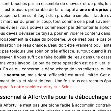
 sont bouchés par un ensemble de cheveux et de poils, le t
 il est toujours préférable de faire appel à
une entreprise 
cuper, si bien sûr il s’agit d’un problème simple. Il faudra
t marcher du premier coup, tout comme cela peut s’avérer ê
s éviers, vous pouvez commencer par démonter le siphon. Il 
us devez dévisser ce tuyau, pour en vider le contenu dans u
robablement la cause du problème. Si ce n’est pas le cas ou s
tilisation de l’eau chaude. L’eau doit être vraiment bouillant
 pas toujours une solution très efficace, surtout quand il s
yer. Il vous suffit de faire bouillir de l’eau dans une cass
ans votre lavabo. Le but de cette opération est de diluer le
s. En ce qui concerne le débouchage de vos toilettes, ou 
ille
ventouse,
mais dont l’efficacité est aussi limitée. Cet
nt de va-et-vient de l’eau. Une fois tous ces recours épuis
 appel à notre société à Vitry-sur-Seine
.
ssionnel à Alfortville pour le débouchage 
Alfortville n’est pas une tâche facile à accomplir, contra