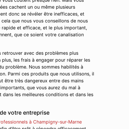
 ne vous coûtent presque rien. Mais vous
chées cachent un ou même plusieurs
nt donc se révéler être inefficaces, et
r cela que nous vous conseillons de nous
rapide et efficace, et le plus important,
nnent, que ce soient votre canalisation
s retrouver avec des problèmes plus
lus, les frais à engager pour réparer les
 du problème. Nous sommes habilités à
on. Parmi ces produits que nous utilisons, il
ut être très dangereux entre des mains
 importants, que vous aurez du mal à
 dans les meilleures conditions et dans les
de votre entreprise
rofessionnels à Champigny-sur-Marne
 afin d’être prêt à répondre efficacement