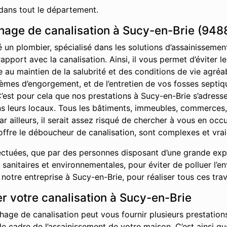
dans tout le département.
age de canalisation à Sucy-en-Brie (948
é un plombier, spécialisé dans les solutions d’assainisseme
rapport avec la canalisation. Ainsi, il vous permet d’éviter
ue au maintien de la salubrité et des conditions de vie agr
èmes d’engorgement, et de l’entretien de vos fosses septiq
’est pour cela que nos prestations à Sucy-en-Brie s’adresse
ans leurs locaux. Tous les bâtiments, immeubles, commerces
ar ailleurs, il serait assez risqué de chercher à vous en oc
offre le déboucheur de canalisation, sont complexes et vrai
ctuées, que par des personnes disposant d’une grande exper
sanitaires et environnementales, pour éviter de polluer l’e
otre entreprise à Sucy-en-Brie, pour réaliser tous ces tra
r votre canalisation à Sucy-en-Brie
hage de canalisation peut vous fournir plusieurs prestations
 le cadre de l’assainissement de votre maison. C’est ainsi 