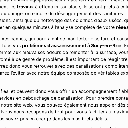
ient les
travaux
à effectuer sur place, ils seront prêts à ent
, du curage, ou encore du désengorgement des sanitaires. Il
ions, ainsi que du nettoyage des colonnes d’eaux usées, qu’
er en quelques minutes à l’analyse complète de votre
résea
lèmes cachés, qui pourraient se manifester plus tard et ca
ur tous vos
problèmes d’assainissement à Sucy-en-Brie
. E
 permet aux mauvaises odeurs de remonter à la surface, vo
nté à ce genre de problème, il est important de réagir très
urrez donc vous retrouver avec des canalisations complè
rez l’éviter avec notre équipe composée de véritables exp
ifiés, et peuvent donc vous offrir un accompagnement fiab
 services en débouchage de canalisation. Pour prendre cont
 notre site web. Vous pouvez également nous appeler dès q
Nous nous occupons de tout pour vous faciliter au maximu
s soyez pris en charge dans les plus brefs délais.