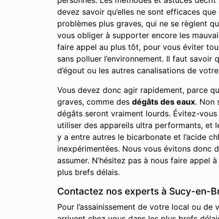
personnes. Les méthodes et astuces décrit su
devez savoir qu’elles ne sont efficaces qu
problèmes plus graves, qui ne se règlent qu
vous obliger à supporter encore les mauvai
faire appel au plus tôt, pour vous éviter to
sans polluer l’environnement. Il faut savoi
d’égout ou les autres canalisations de votre 
Vous devez donc agir rapidement, parce qu
graves, comme des
dégâts des eaux
. Non 
dégâts seront vraiment lourds. Évitez-vous
utiliser des appareils ultra performants, et 
y a entre autres le bicarbonate et l’acide
inexpérimentées. Nous vous évitons donc de
assumer. N’hésitez pas à nous faire appel à
plus brefs délais.
Contactez nos experts à Sucy-en-Bri
Pour l’assainissement de votre local ou de 
arrivent chez vous dans les plus brefs délai