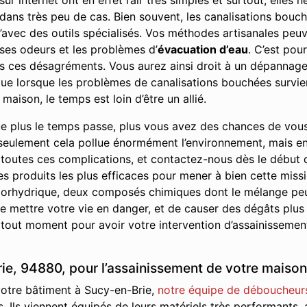
r internet ont en effet l’air très simples et surtout, elles
e dans très peu de cas. Bien souvent, les canalisations bou
’avec des outils spécialisés. Vos méthodes artisanales peuve
ses odeurs et les problèmes d’
évacuation d’eau
. C’est pou
us ces désagréments. Vous aurez ainsi droit à un dépannage 
r que lorsque les problèmes de canalisations bouchées survie
maison, le temps est loin d’être un allié.
e plus le temps passe, plus vous avez des chances de vou
seulement cela pollue énormément l’environnement, mais en p
 toutes ces complications, et contactez-nous dès le début
les produits les plus efficaces pour mener à bien cette missi
 chlorhydrique, deux composés chimiques dont le mélange pe
 mettre votre vie en danger, et de causer des dégâts plus
 tout moment pour avoir votre intervention d’assainissement
e, 94880, pour l’assainissement de votre maison 
votre bâtiment à Sucy-en-Brie,
notre équipe de déboucheur
s. Ils viennent équipés de leurs matériels très performants,