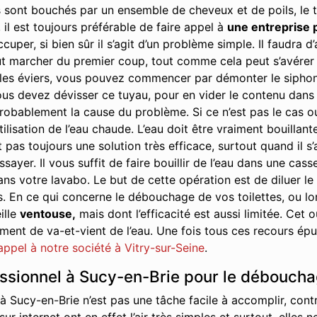
 sont bouchés par un ensemble de cheveux et de poils, le t
 il est toujours préférable de faire appel à
une entreprise 
cuper, si bien sûr il s’agit d’un problème simple. Il faudra
t marcher du premier coup, tout comme cela peut s’avérer ê
s éviers, vous pouvez commencer par démonter le siphon. Il 
us devez dévisser ce tuyau, pour en vider le contenu dans u
robablement la cause du problème. Si ce n’est pas le cas ou s
tilisation de l’eau chaude. L’eau doit être vraiment bouillant
 pas toujours une solution très efficace, surtout quand il s
yer. Il vous suffit de faire bouillir de l’eau dans une cass
ans votre lavabo. Le but de cette opération est de diluer le
s. En ce qui concerne le débouchage de vos toilettes, ou 
ille
ventouse,
mais dont l’efficacité est aussi limitée. Cet
nt de va-et-vient de l’eau. Une fois tous ces recours épuis
 appel à notre société à Vitry-sur-Seine
.
essionnel à Sucy-en-Brie pour le déboucha
 Sucy-en-Brie n’est pas une tâche facile à accomplir, cont