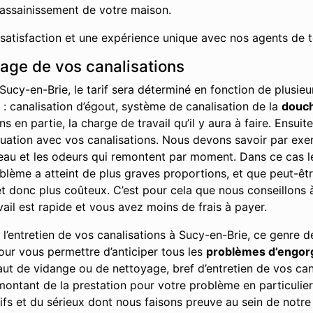
’assainissement de votre maison.
 satisfaction et une expérience unique avec nos agents de t
hage de vos canalisations
Sucy-en-Brie, le tarif sera déterminé en fonction de plusi
t : canalisation d’égout, système de canalisation de la
douc
en partie, la charge de travail qu’il y aura à faire. Ensuit
ituation avec vos canalisations. Nous devons savoir par ex
l’eau et les odeurs qui remontent par moment. Dans ce cas l
problème a atteint de plus graves proportions, et que peut-ê
 donc plus coûteux. C’est pour cela que nous conseillons à 
vail est rapide et vous avez moins de frais à payer.
’entretien de vos canalisations à Sucy-en-Brie, ce genre d
our vous permettre d’anticiper tous les
problèmes d’engo
aut de vidange ou de nettoyage, bref d’entretien de vos can
ontant de la prestation pour votre problème en particulier
fs et du sérieux dont nous faisons preuve au sein de notre e