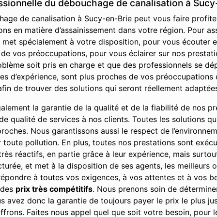
essionnelle du débouchage de canalisation à Sucy
age de canalisation à Sucy-en-Brie peut vous faire profiter
ons en matière d’assainissement dans votre région. Pour ass
e met spécialement à votre disposition, pour vous écouter
e vos préoccupations, pour vous éclairer sur nos prestation
oblème soit pris en charge et que des professionnels se dé
es d’expérience, sont plus proches de vos préoccupations q
fin de trouver des solutions qui seront réellement adaptée
ement la garantie de la qualité et de la fiabilité de nos pre
u de qualité de services à nos clients. Toutes les solutions 
 proches. Nous garantissons aussi le respect de l’environne
r toute pollution. En plus, toutes nos prestations sont exé
rès réactifs, en partie grâce à leur expérience, mais surto
cturée, et met à la disposition de ses agents, les meilleurs 
 répondre à toutes vos exigences, à vos attentes et à vos bes
à des
prix très compétitifs
. Nous prenons soin de déterminer
 avez donc la garantie de toujours payer le prix le plus jus
ffrons. Faites nous appel quel que soit votre besoin, pour 