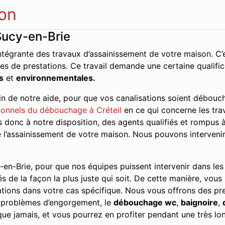
on
Sucy-en-Brie
ntégrante des travaux d’assainissement de votre maison. C’e
es de prestations. Ce travail demande une certaine qualifi
s
et
environnementales.
n de notre aide, pour que vos canalisations soient débouch
onnels du débouchage à Créteil
en ce qui concerne les trav
onc à notre disposition, des agents qualifiés et rompus à 
de l’assainissement de votre maison. Nous pouvons interveni
en-Brie, pour que nos équipes puissent intervenir dans les p
és de la façon la plus juste qui soit. De cette manière, vous
tions dans votre cas spécifique. Nous vous offrons des pres
s problèmes d’engorgement, le
débouchage wc
,
baignoire
,
ue jamais, et vous pourrez en profiter pendant une très lo