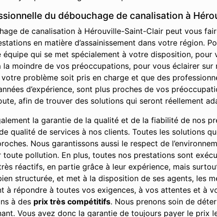
ssionnelle du débouchage de canalisation à Hérou
ge de canalisation à Hérouville-Saint-Clair peut vous faire
stations en matière d’assainissement dans votre région. Pou
ne équipe qui se met spécialement à votre disposition, pou
a moindre de vos préoccupations, pour vous éclairer sur no
 votre problème soit pris en charge et que des professionn
années d’expérience, sont plus proches de vos préoccupatio
ute, afin de trouver des solutions qui seront réellement a
ement la garantie de la qualité et de la fiabilité de nos pre
u de qualité de services à nos clients. Toutes les solutions 
 proches. Nous garantissons aussi le respect de l’environne
r toute pollution. En plus, toutes nos prestations sont exé
rès réactifs, en partie grâce à leur expérience, mais surto
 bien structurée, et met à la disposition de ses agents, les 
vent à répondre à toutes vos exigences, à vos attentes et à v
ions à des
prix très compétitifs
. Nous prenons soin de déterm
t. Vous avez donc la garantie de toujours payer le prix le p