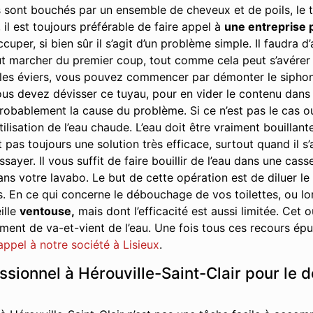
 sont bouchés par un ensemble de cheveux et de poils, le t
 il est toujours préférable de faire appel à
une entreprise 
cuper, si bien sûr il s’agit d’un problème simple. Il faudra
t marcher du premier coup, tout comme cela peut s’avérer ê
s éviers, vous pouvez commencer par démonter le siphon. Il 
us devez dévisser ce tuyau, pour en vider le contenu dans u
robablement la cause du problème. Si ce n’est pas le cas ou s
tilisation de l’eau chaude. L’eau doit être vraiment bouillant
 pas toujours une solution très efficace, surtout quand il s
yer. Il vous suffit de faire bouillir de l’eau dans une cass
ans votre lavabo. Le but de cette opération est de diluer le
s. En ce qui concerne le débouchage de vos toilettes, ou 
ille
ventouse,
mais dont l’efficacité est aussi limitée. Cet
nt de va-et-vient de l’eau. Une fois tous ces recours épuis
 appel à notre société à Lisieux
.
essionnel à Hérouville-Saint-Clair pour le