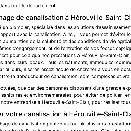
dans tout le département.
ge de canalisation à Hérouville-Saint-Cl
é un plombier, spécialisé dans les solutions d’assainisseme
rapport avec la canalisation. Ainsi, il vous permet d’éviter
ue au maintien de la salubrité et des conditions de vie agr
èmes d’engorgement, et de l’entretien de vos fosses septiq
’est pour cela que nos prestations à Hérouville-Saint-Clair 
ises dans leurs locaux. Tous les bâtiments, immeubles, comm
ar ailleurs, il serait assez risqué de chercher à vous en oc
offre le déboucheur de canalisation, sont complexes et vrai
ctuées, que par des personnes disposant d’une grande exper
sanitaires et environnementales, pour éviter de polluer l’e
tre entreprise à Hérouville-Saint-Clair, pour réaliser tous
 votre canalisation à Hérouville-Saint-Cla
hage de canalisation peut vous fournir plusieurs prestations
 le cadre de l’assainissement de votre maison. C’est ainsi 