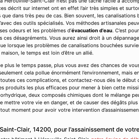
 Hérouville-Saint-Clair n’est pas une tâche facile à accomp
 décrit sur internet ont en effet l’air très simples et surto
es que dans très peu de cas. Bien souvent, les canalisatio
’avec des outils spécialisés. Vos méthodes artisanales peuve
ses odeurs et les problèmes d’
évacuation d’eau
. C’est pou
us ces désagréments. Vous aurez ainsi droit à un dépannage 
r que lorsque les problèmes de canalisations bouchées survie
maison, le temps est loin d’être un allié.
e plus le temps passe, plus vous avez des chances de vou
seulement cela pollue énormément l’environnement, mais en p
 toutes ces complications, et contactez-nous dès le début
les produits les plus efficaces pour mener à bien cette missi
 chlorhydrique, deux composés chimiques dont le mélange pe
 mettre votre vie en danger, et de causer des dégâts plus
 tout moment pour avoir votre intervention d’assainissement
Saint-Clair, 14200, pour l’assainissement de votr