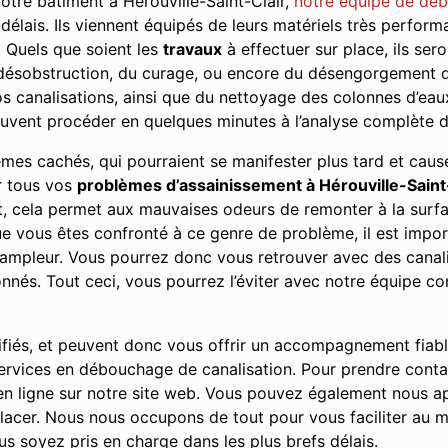
votre bâtiment à Hérouville-Saint-Clair,
notre équipe de déb
délais. Ils viennent équipés de leurs matériels très performa
 Quels que soient les
travaux
à effectuer sur place, ils sero
 désobstruction, du curage, ou encore du désengorgement des
 canalisations, ainsi que du nettoyage des colonnes d’eaux 
peuvent procéder en quelques minutes à l’analyse complète 
lèmes cachés, qui pourraient se manifester plus tard et ca
ur tous vos
problèmes d’assainissement à Hérouville-Saint
it, cela permet aux mauvaises odeurs de remonter à la surf
vous êtes confronté à ce genre de problème, il est importa
l’ampleur. Vous pourrez donc vous retrouver avec des cana
s. Tout ceci, vous pourrez l’éviter avec notre équipe co
ifiés, et peuvent donc vous offrir un accompagnement fiab
 services en débouchage de canalisation. Pour prendre conta
en ligne sur notre site web. Vous pouvez également nous ap
acer. Nous nous occupons de tout pour vous faciliter au m
s soyez pris en charge dans les plus brefs délais.