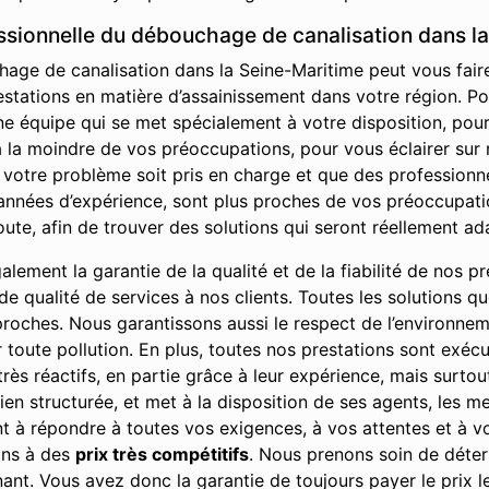
essionnelle du débouchage de canalisation dans l
age de canalisation dans la Seine-Maritime peut vous faire 
stations en matière d’assainissement dans votre région. Pou
ne équipe qui se met spécialement à votre disposition, po
a moindre de vos préoccupations, pour vous éclairer sur no
 votre problème soit pris en charge et que des professionn
années d’expérience, sont plus proches de vos préoccupatio
ute, afin de trouver des solutions qui seront réellement a
ement la garantie de la qualité et de la fiabilité de nos pre
u de qualité de services à nos clients. Toutes les solutions 
 proches. Nous garantissons aussi le respect de l’environne
r toute pollution. En plus, toutes nos prestations sont exé
rès réactifs, en partie grâce à leur expérience, mais surto
ien structurée, et met à la disposition de ses agents, les m
vent à répondre à toutes vos exigences, à vos attentes et à v
ions à des
prix très compétitifs
. Nous prenons soin de déterm
t. Vous avez donc la garantie de toujours payer le prix le p