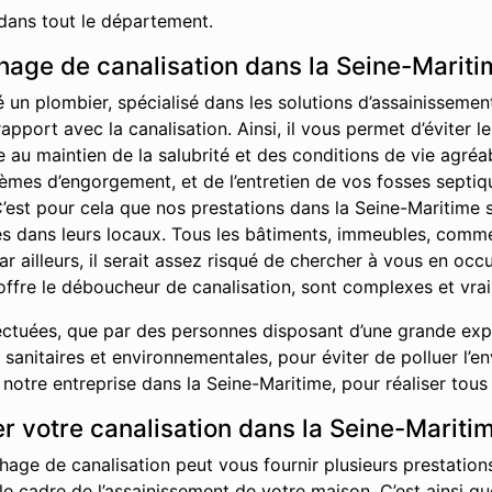
dans tout le département.
age de canalisation dans la Seine-Maritim
é un plombier, spécialisé dans les solutions d’assainisseme
rapport avec la canalisation. Ainsi, il vous permet d’éviter
ue au maintien de la salubrité et des conditions de vie agr
èmes d’engorgement, et de l’entretien de vos fosses septiq
C’est pour cela que nos prestations dans la Seine-Maritime s
ises dans leurs locaux. Tous les bâtiments, immeubles, comm
ar ailleurs, il serait assez risqué de chercher à vous en oc
offre le déboucheur de canalisation, sont complexes et vrai
ctuées, que par des personnes disposant d’une grande exper
sanitaires et environnementales, pour éviter de polluer l’e
otre entreprise dans la Seine-Maritime, pour réaliser tous
r votre canalisation dans la Seine-Mariti
hage de canalisation peut vous fournir plusieurs prestations
 le cadre de l’assainissement de votre maison. C’est ainsi 