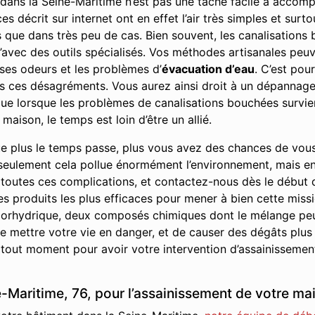
ans la Seine-Maritime n’est pas une tâche facile à accompl
 décrit sur internet ont en effet l’air très simples et surto
es que dans très peu de cas. Bien souvent, les canalisatio
’avec des outils spécialisés. Vos méthodes artisanales peuve
ses odeurs et les problèmes d’
évacuation d’eau
. C’est pou
us ces désagréments. Vous aurez ainsi droit à un dépannage 
r que lorsque les problèmes de canalisations bouchées survie
maison, le temps est loin d’être un allié.
e plus le temps passe, plus vous avez des chances de vou
seulement cela pollue énormément l’environnement, mais en p
 toutes ces complications, et contactez-nous dès le début
les produits les plus efficaces pour mener à bien cette missi
 chlorhydrique, deux composés chimiques dont le mélange pe
 mettre votre vie en danger, et de causer des dégâts plus
 tout moment pour avoir votre intervention d’assainissement
-Maritime, 76, pour l’assainissement de votre mai