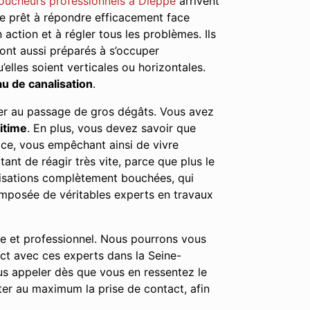
oucheurs professionnels à Dieppe
arrivent
tre prêt à répondre efficacement face
n action et à régler tous les problèmes. Ils
ont aussi préparés à s’occuper
elles soient verticales ou horizontales.
u de canalisation
.
user au passage de gros dégâts. Vous avez
itime
. En plus, vous devez savoir que
ace, vous empêchant ainsi de vivre
nt de réagir très vite, parce que plus le
lisations complètement bouchées, qui
mposée de véritables experts en travaux
le et professionnel. Nous pourrons vous
act avec ces experts dans la Seine-
s appeler dès que vous en ressentez le
er au maximum la prise de contact, afin