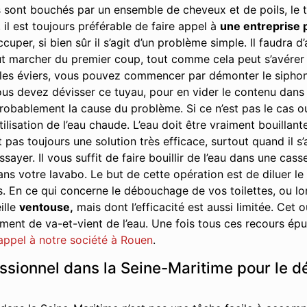
 sont bouchés par un ensemble de cheveux et de poils, le t
 il est toujours préférable de faire appel à
une entreprise 
cuper, si bien sûr il s’agit d’un problème simple. Il faudra
t marcher du premier coup, tout comme cela peut s’avérer ê
s éviers, vous pouvez commencer par démonter le siphon. Il 
us devez dévisser ce tuyau, pour en vider le contenu dans u
robablement la cause du problème. Si ce n’est pas le cas ou s
tilisation de l’eau chaude. L’eau doit être vraiment bouillant
 pas toujours une solution très efficace, surtout quand il s
yer. Il vous suffit de faire bouillir de l’eau dans une cass
ans votre lavabo. Le but de cette opération est de diluer le
s. En ce qui concerne le débouchage de vos toilettes, ou 
ille
ventouse,
mais dont l’efficacité est aussi limitée. Cet
nt de va-et-vient de l’eau. Une fois tous ces recours épuis
 appel à notre société à Rouen
.
essionnel dans la Seine-Maritime pour le