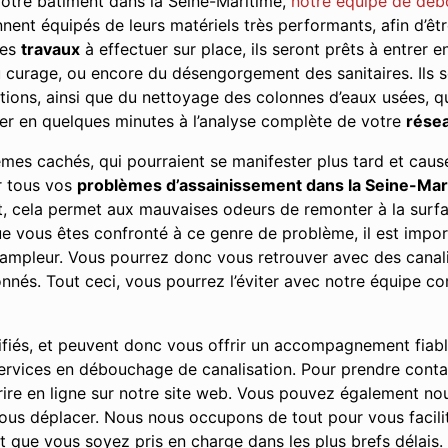
votre bâtiment dans la Seine-Maritime,
notre équipe de déb
ennent équipés de leurs matériels très performants, afin d’ê
les
travaux
à effectuer sur place, ils seront prêts à entrer e
u curage, ou encore du désengorgement des sanitaires. Ils s
ions, ainsi que du nettoyage des colonnes d’eaux usées, qu’
er en quelques minutes à l’analyse complète de votre
résea
lèmes cachés, qui pourraient se manifester plus tard et ca
ur tous vos
problèmes d’assainissement dans la Seine-Mar
it, cela permet aux mauvaises odeurs de remonter à la surf
vous êtes confronté à ce genre de problème, il est importa
l’ampleur. Vous pourrez donc vous retrouver avec des cana
s. Tout ceci, vous pourrez l’éviter avec notre équipe co
ifiés, et peuvent donc vous offrir un accompagnement fiab
 services en débouchage de canalisation. Pour prendre cont
re en ligne sur notre site web. Vous pouvez également nou
us déplacer. Nous nous occupons de tout pour vous facilit
 que vous soyez pris en charge dans les plus brefs délais.